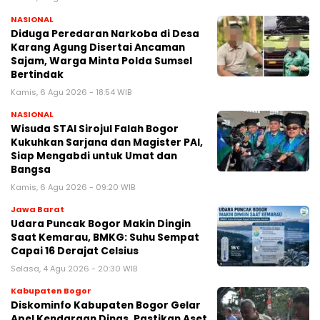
NASIONAL
Diduga Peredaran Narkoba di Desa
Karang Agung Disertai Ancaman
Sajam, Warga Minta Polda Sumsel
Bertindak
Kamis, 6 Agu 2026 - 18:54 WIB
NASIONAL
Wisuda STAI Sirojul Falah Bogor
Kukuhkan Sarjana dan Magister PAI,
Siap Mengabdi untuk Umat dan
Bangsa
Kamis, 6 Agu 2026 - 09:20 WIB
Jawa Barat
Udara Puncak Bogor Makin Dingin
Saat Kemarau, BMKG: Suhu Sempat
Capai 16 Derajat Celsius
Selasa, 4 Agu 2026 - 20:30 WIB
Kabupaten Bogor
Diskominfo Kabupaten Bogor Gelar
Apel Kendaraan Dinas, Pastikan Aset