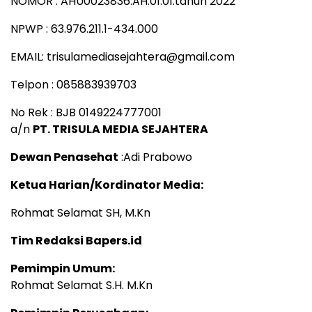
NOMOR : AHU0023836.AH.01.01.tahun 2022
NPWP : 63.976.211.1-434.000
EMAIL: trisulamediasejahtera@gmail.com
Telpon : 085883939703
No Rek : BJB 0149224777001
a/n
PT. TRISULA MEDIA SEJAHTERA
Dewan Penasehat
:Adi Prabowo
Ketua Harian/Kordinator Media:
Rohmat Selamat SH, M.Kn
Tim Redaksi Bapers.id
Pemimpin Umum:
Rohmat Selamat S.H. M.Kn