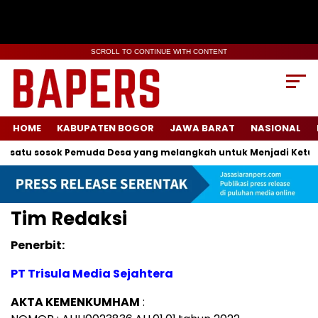
SCROLL TO CONTINUE WITH CONTENT
HOME
KABUPATEN BOGOR
JAWA BARAT
NASIONAL
 satu sosok Pemuda Desa yang melangkah untuk Menjadi Ketua 
Tim Redaksi
Penerbit:
PT Trisula Media Sejahtera
AKTA KEMENKUMHAM
: