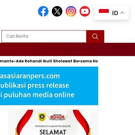
ID
Ade Rohandi Ikuti Sholawat Bersama Habib Syech Bin Abdul Qod