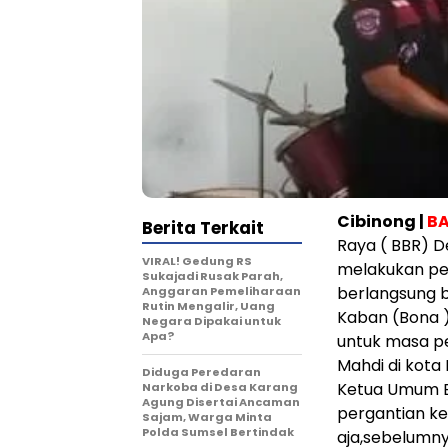
Cibinong |
BA
Berita Terkait
Raya ( BBR) 
VIRAL! Gedung RS
melakukan pe
Sukajadi Rusak Parah,
berlangsung b
Anggaran Pemeliharaan
Rutin Mengalir, Uang
Kaban (Bona )
Negara Dipakai untuk
Apa?
untuk masa pe
Mahdi di kota
Diduga Peredaran
Ketua Umum B
Narkoba di Desa Karang
Agung Disertai Ancaman
pergantian k
Sajam, Warga Minta
Polda Sumsel Bertindak
aja,sebelumny