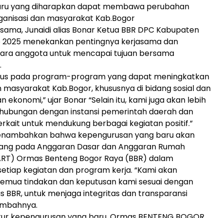
baru yang diharapkan dapat membawa perubahan
organisasi dan masyarakat Kab.Bogor
ama, Junaidi alias Bonar Ketua BBR DPC Kabupaten
e 2025 menekankan pentingnya kerjasama dan
ntara anggota untuk mencapai tujuan bersama
.
kus pada program-program yang dapat meningkatkan
 masyarakat Kab.Bogor, khususnya di bidang sosial dan
ekonomi,” ujar Bonar “Selain itu, kami juga akan lebih
ubungan dengan instansi pemerintah daerah dan
erkait untuk mendukung berbagai kegiatan positif.”
enambahkan bahwa kepengurusan yang baru akan
gang pada Anggaran Dasar dan Anggaran Rumah
RT) Ormas Benteng Bogor Raya (BBR) dalam
etiap kegiatan dan program kerja. “Kami akan
emua tindakan dan keputusan kami sesuai dengan
BBR, untuk menjaga integritas dan transparansi
tambahnya.
tur kepengurusan yang baru, Ormas BENTENG BOGOR