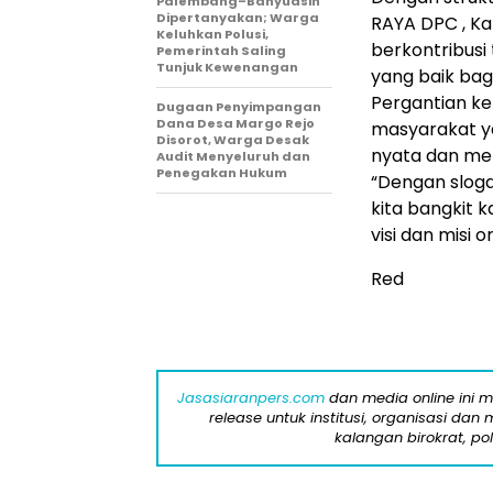
Palembang–Banyuasin
Dipertanyakan; Warga
RAYA DPC , Ka
Keluhkan Polusi,
berkontribus
Pemerintah Saling
Tunjuk Kewenangan
yang baik bag
Pergantian ke
Dugaan Penyimpangan
Dana Desa Margo Rejo
masyarakat y
Disorot, Warga Desak
nyata dan me
Audit Menyeluruh dan
Penegakan Hukum
“Dengan slog
kita bangkit
visi dan misi o
Red
Jasasiaranpers.com
dan media online ini 
release untuk institusi, organisasi da
kalangan birokrat, pol