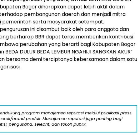
bupaten Bogor diharapkan dapat lebih aktif dalam
i terhadap pembangunan daerah dan menjadi mitra
i pemerintah serta masyarakat setempat.
pengurusan ini disambut baik oleh para anggota dan
ang berharap BBR dapat terus memberikan kontribusi
mbawa perubahan yang berarti bagi Kabupaten Bogor
an BEDA DULUR BEDA LEMBUR NGAHIJI SANGKAN AKUR”
 kan bersama demi terciptanya kebersamaan dalam satu
rganisasi.
mendukung program manajemen reputasi melalui publikasi press
n merek/brand produk. Manajemen reputasi juga penting bagi
itisi, pengusaha, selebriti dan tokoh publik.