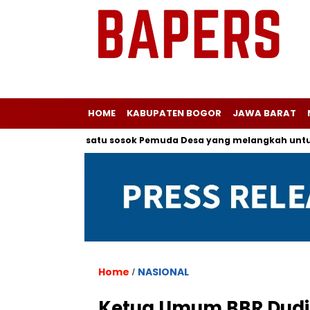
HOME
KABUPATEN BOGOR
JAWA BARAT
epada salah satu sosok Pemuda Desa yang melangkah untuk Men
Home
NASIONAL
/
Ketua Umum BBR Dudi 