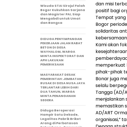
dan misi ter
Wisuda STAI Sirojul Falah
positif bagi 
Bogor Kukuhkan Sarjana
dan Magister PAI, Siap
Tempat yang s
Mengabdi untuk Umat
dan Bangsa
Bogor period
solidaritas a
kebersamaan
DIDUGA PENYIMPANGAN
PEKERJAAN JALAN RABAT
Kami akan fo
BETON DI DESA
kesejahteraan
WAYHALOM, WARGA
MINTA INSPEKTORAT DAN
pemberdayaan 
APH LAKUKAN
memperkuat h
PEMERIKSAAN
pihak-pihak t
MASYARAKAT DESAK
Bonar juga m
PEMERINTAH: JEMBATAN
RUSAK DI DESA NUSA JAYA
selalu berpe
TERLANTAR LEBIH DARI
Tangga (AD/A
DUA TAHUN, WARGA
MINTA PENANGANAN
menjalankan s
SEGERA
memastikan s
Diduga Beroperasi
AD/ART Ormas 
Hampir Satu Dekade,
organisasi,” 
Legalitas Pabrik Briket
Arang di Perbatasan
Dengan struk