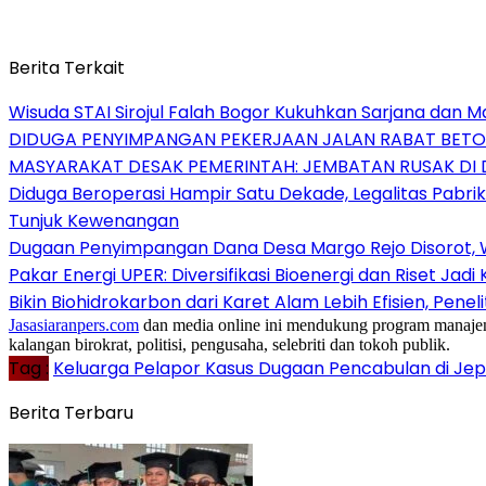
Berita Terkait
Wisuda STAI Sirojul Falah Bogor Kukuhkan Sarjana dan 
DIDUGA PENYIMPANGAN PEKERJAAN JALAN RABAT BETO
MASYARAKAT DESAK PEMERINTAH: JEMBATAN RUSAK DI 
Diduga Beroperasi Hampir Satu Dekade, Legalitas Pabri
Tunjuk Kewenangan
Dugaan Penyimpangan Dana Desa Margo Rejo Disorot,
Pakar Energi UPER: Diversifikasi Bioenergi dan Riset Jadi
Bikin Biohidrokarbon dari Karet Alam Lebih Efisien, Pen
Jasasiaranpers.com
dan media online ini mendukung program manajemen 
kalangan birokrat, politisi, pengusaha, selebriti dan tokoh publik.
Tag :
Keluarga Pelapor Kasus Dugaan Pencabulan di Jep
Berita Terbaru