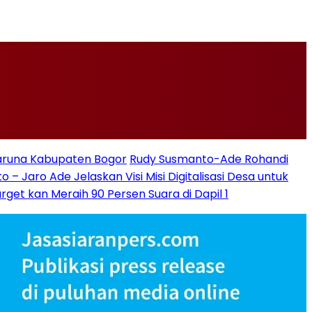
Taruna Kabupaten Bogor
Rudy Susmanto-Ade Rohandi
– Jaro Ade Jelaskan Visi Misi Digitalisasi Desa untuk
get kan Meraih 90 Persen Suara di Dapil 1