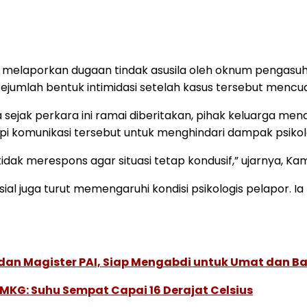
g melaporkan dugaan tindak asusila oleh oknum pengasu
mlah bentuk intimidasi setelah kasus tersebut mencuat
ejak perkara ini ramai diberitakan, pihak keluarga men
i komunikasi tersebut untuk menghindari dampak psikolog
ak merespons agar situasi tetap kondusif,” ujarnya, Kam
osial juga turut memengaruhi kondisi psikologis pelapor
 dan Magister PAI, Siap Mengabdi untuk Umat dan B
MKG: Suhu Sempat Capai 16 Derajat Celsius