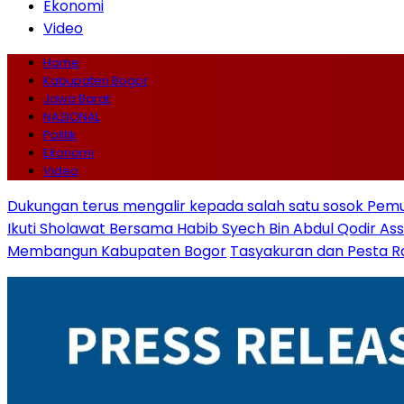
Ekonomi
Video
Home
Kabupaten Bogor
Jawa Barat
NASIONAL
Politik
Ekonomi
Video
Dukungan terus mengalir kepada salah satu sosok Pe
Ikuti Sholawat Bersama Habib Syech Bin Abdul Qodir As
Membangun Kabupaten Bogor
Tasyakuran dan Pesta R