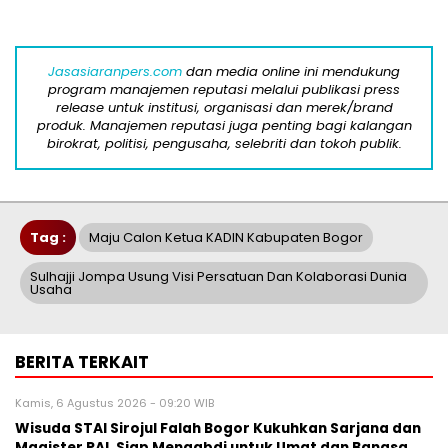
Jasasiaranpers.com
dan media online ini mendukung
program manajemen reputasi melalui publikasi press
release untuk institusi, organisasi dan merek/brand
produk. Manajemen reputasi juga penting bagi kalangan
birokrat, politisi, pengusaha, selebriti dan tokoh publik.
Tag :
Maju Calon Ketua KADIN Kabupaten Bogor
Sulhajji Jompa Usung Visi Persatuan Dan Kolaborasi Dunia
Usaha
BERITA TERKAIT
Kamis, 6 Agustus 2026 - 09:20 WIB
Wisuda STAI Sirojul Falah Bogor Kukuhkan Sarjana dan
Magister PAI, Siap Mengabdi untuk Umat dan Bangsa