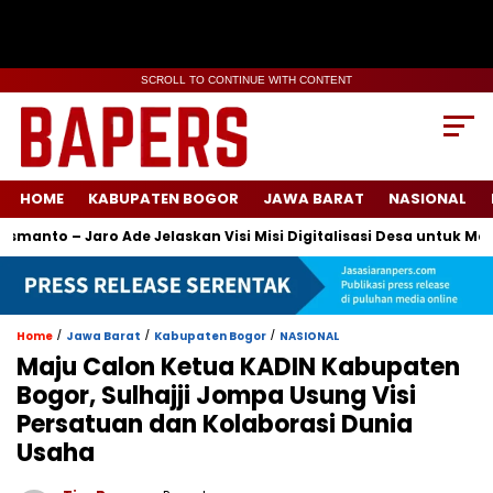
SCROLL TO CONTINUE WITH CONTENT
HOME
KABUPATEN BOGOR
JAWA BARAT
NASIONAL
to – Jaro Ade Jelaskan Visi Misi Digitalisasi Desa untuk Memba
/
/
/
Home
Jawa Barat
Kabupaten Bogor
NASIONAL
Maju Calon Ketua KADIN Kabupaten
Bogor, Sulhajji Jompa Usung Visi
Persatuan dan Kolaborasi Dunia
Usaha