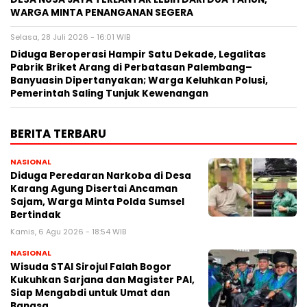
WARGA MINTA PENANGANAN SEGERA
Selasa, 28 Juli 2026 - 16:01 WIB
Diduga Beroperasi Hampir Satu Dekade, Legalitas
Pabrik Briket Arang di Perbatasan Palembang–
Banyuasin Dipertanyakan; Warga Keluhkan Polusi,
Pemerintah Saling Tunjuk Kewenangan
BERITA TERBARU
NASIONAL
Diduga Peredaran Narkoba di Desa
Karang Agung Disertai Ancaman
Sajam, Warga Minta Polda Sumsel
Bertindak
Kamis, 6 Agu 2026 - 18:54 WIB
NASIONAL
Wisuda STAI Sirojul Falah Bogor
Kukuhkan Sarjana dan Magister PAI,
Siap Mengabdi untuk Umat dan
Bangsa