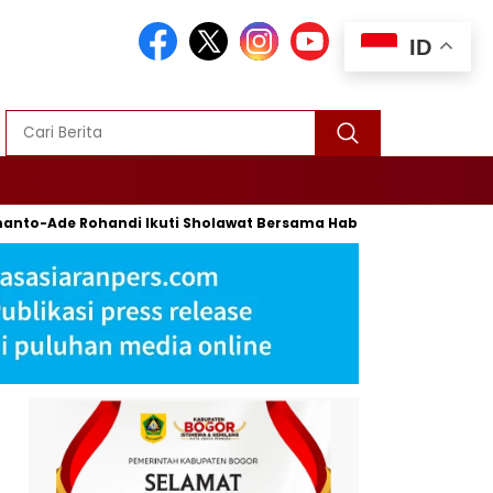
ID
ohandi Ikuti Sholawat Bersama Habib Syech Bin Abdul Qodir Ass