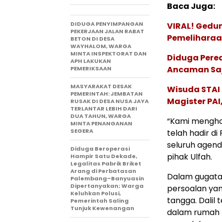
Baca Juga:
DIDUGA PENYIMPANGAN
VIRAL! Gedu
PEKERJAAN JALAN RABAT
Pemeliharaan
BETON DI DESA
WAYHALOM, WARGA
MINTA INSPEKTORAT DAN
Diduga Pere
APH LAKUKAN
Ancaman Saj
PEMERIKSAAN
MASYARAKAT DESAK
Wisuda STAI 
PEMERINTAH: JEMBATAN
Magister PA
RUSAK DI DESA NUSA JAYA
TERLANTAR LEBIH DARI
DUA TAHUN, WARGA
“Kami menghor
MINTA PENANGANAN
SEGERA
telah hadir d
seluruh agend
Diduga Beroperasi
pihak Ulfah.
Hampir Satu Dekade,
Legalitas Pabrik Briket
Arang di Perbatasan
Dalam gugatan
Palembang–Banyuasin
Dipertanyakan; Warga
persoalan ya
Keluhkan Polusi,
tangga. Dalil
Pemerintah Saling
Tunjuk Kewenangan
dalam rumah 