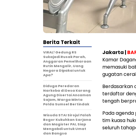
Berita Terkait
Jakarta |
BAP
VIRAL! Gedung RS
Sukajadi Rusak Parah,
Kamar Dagang 
Anggaran Pemeliharaan
Rutin Mengalir, Uang
memasuki baba
Negara Dipakai untuk
gugatan cerai
Apa?
Berdasarkan d
Diduga Peredaran
Narkoba di Desa Karang
terdaftar den
Agung Disertai Ancaman
Sajam, Warga Minta
tengah berpro
Polda Sumsel Bertindak
Pada agenda p
Wisuda STAI Sirojul Falah
tim kuasa huk
Bogor Kukuhkan Sarjana
dan Magister PAI, Siap
seluruh tahap
Mengabdi untuk Umat
dan Bangsa