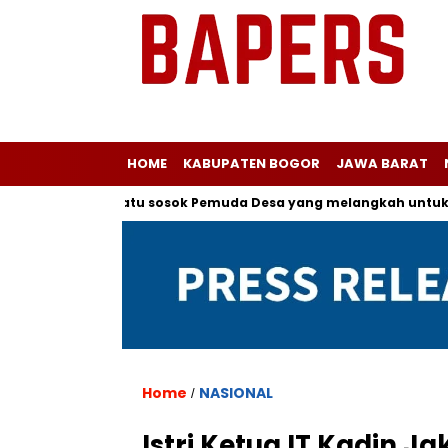
HOME
KABUPATEN BOGOR
JAWA BARAT
salah satu sosok Pemuda Desa yang melangkah untuk Menjadi 
Home
NASIONAL
/
Istri Ketua IT Kadin J