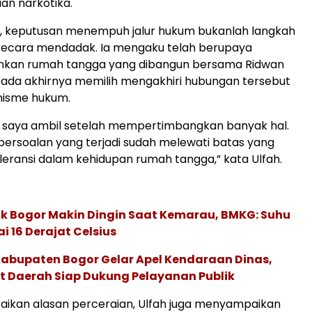
an narkotika.
h, keputusan menempuh jalur hukum bukanlah langkah
 secara mendadak. Ia mengaku telah berupaya
kan rumah tangga yang dibangun bersama Ridwan
pada akhirnya memilih mengakhiri hubungan tersebut
nisme hukum.
i saya ambil setelah mempertimbangkan banyak hal.
ersoalan yang terjadi sudah melewati batas yang
leransi dalam kehidupan rumah tangga,” kata Ulfah.
k Bogor Makin Dingin Saat Kemarau, BMKG: Suhu
 16 Derajat Celsius
Kabupaten Bogor Gelar Apel Kendaraan Dinas,
t Daerah Siap Dukung Pelayanan Publik
aikan alasan perceraian, Ulfah juga menyampaikan