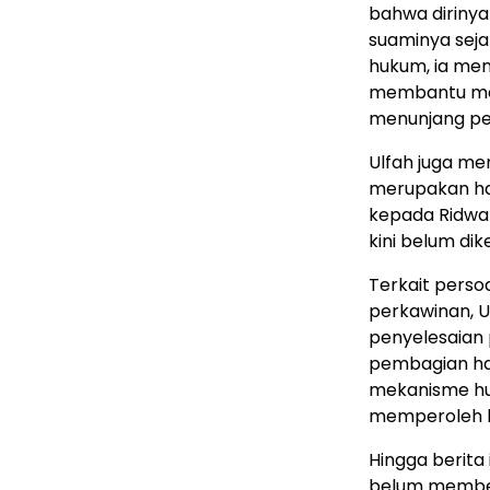
bahwa dirinya
suaminya seja
hukum, ia me
membantu mem
menunjang pe
Ulfah juga me
merupakan has
kepada Ridwan
kini belum di
Terkait pers
perkawinan, U
penyelesaian
pembagian har
mekanisme huk
memperoleh k
Hingga berita
belum memberi