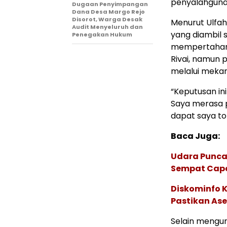
penyalahguna
Dugaan Penyimpangan
Dana Desa Margo Rejo
Disorot, Warga Desak
Menurut Ulfa
Audit Menyeluruh dan
yang diambil
Penegakan Hukum
mempertahan
Rivai, namun 
melalui meka
“Keputusan in
Saya merasa p
dapat saya to
Baca Juga:
Udara Punca
Sempat Capai
Diskominfo 
Pastikan Ase
Selain mengur