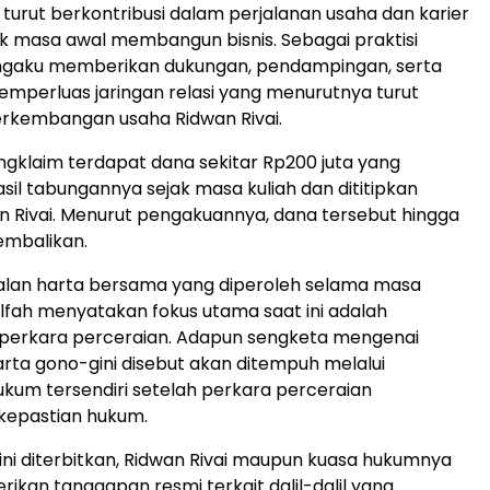
 turut berkontribusi dalam perjalanan usaha dan karier
k masa awal membangun bisnis. Sebagai praktisi
ngaku memberikan dukungan, pendampingan, serta
perluas jaringan relasi yang menurutnya turut
rkembangan usaha Ridwan Rivai.
ngklaim terdapat dana sekitar Rp200 juta yang
il tabungannya sejak masa kuliah dan dititipkan
 Rivai. Menurut pengakuannya, dana tersebut hingga
kembalikan.
oalan harta bersama yang diperoleh selama masa
lfah menyatakan fokus utama saat ini adalah
 perkara perceraian. Adapun sengketa mengenai
ta gono-gini disebut akan ditempuh melalui
um tersendiri setelah perkara perceraian
epastian hukum.
 ini diterbitkan, Ridwan Rivai maupun kuasa hukumnya
kan tanggapan resmi terkait dalil-dalil yang