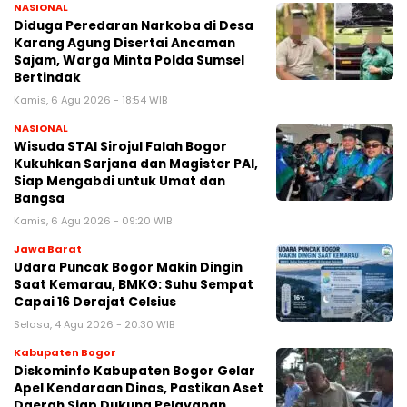
NASIONAL
Diduga Peredaran Narkoba di Desa
Karang Agung Disertai Ancaman
Sajam, Warga Minta Polda Sumsel
Bertindak
Kamis, 6 Agu 2026 - 18:54 WIB
NASIONAL
Wisuda STAI Sirojul Falah Bogor
Kukuhkan Sarjana dan Magister PAI,
Siap Mengabdi untuk Umat dan
Bangsa
Kamis, 6 Agu 2026 - 09:20 WIB
Jawa Barat
Udara Puncak Bogor Makin Dingin
Saat Kemarau, BMKG: Suhu Sempat
Capai 16 Derajat Celsius
Selasa, 4 Agu 2026 - 20:30 WIB
Kabupaten Bogor
Diskominfo Kabupaten Bogor Gelar
Apel Kendaraan Dinas, Pastikan Aset
Daerah Siap Dukung Pelayanan