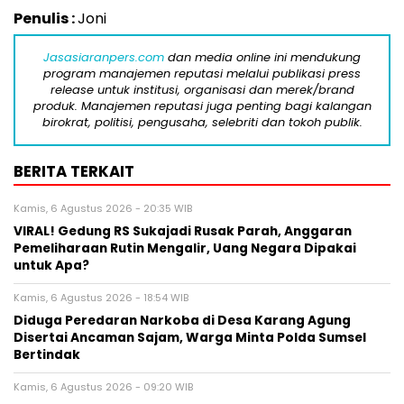
Penulis :
Joni
Jasasiaranpers.com
dan media online ini mendukung
program manajemen reputasi melalui publikasi press
release untuk institusi, organisasi dan merek/brand
produk. Manajemen reputasi juga penting bagi kalangan
birokrat, politisi, pengusaha, selebriti dan tokoh publik.
BERITA TERKAIT
Kamis, 6 Agustus 2026 - 20:35 WIB
VIRAL! Gedung RS Sukajadi Rusak Parah, Anggaran
Pemeliharaan Rutin Mengalir, Uang Negara Dipakai
untuk Apa?
Kamis, 6 Agustus 2026 - 18:54 WIB
Diduga Peredaran Narkoba di Desa Karang Agung
Disertai Ancaman Sajam, Warga Minta Polda Sumsel
Bertindak
Kamis, 6 Agustus 2026 - 09:20 WIB