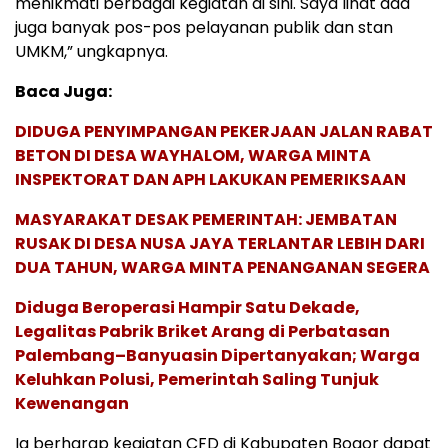
menikmati berbagai kegiatan di sini. Saya lihat ada
juga banyak pos-pos pelayanan publik dan stan
UMKM,” ungkapnya.
Baca Juga:
DIDUGA PENYIMPANGAN PEKERJAAN JALAN RABAT
BETON DI DESA WAYHALOM, WARGA MINTA
INSPEKTORAT DAN APH LAKUKAN PEMERIKSAAN
MASYARAKAT DESAK PEMERINTAH: JEMBATAN
RUSAK DI DESA NUSA JAYA TERLANTAR LEBIH DARI
DUA TAHUN, WARGA MINTA PENANGANAN SEGERA
Diduga Beroperasi Hampir Satu Dekade,
Legalitas Pabrik Briket Arang di Perbatasan
Palembang–Banyuasin Dipertanyakan; Warga
Keluhkan Polusi, Pemerintah Saling Tunjuk
Kewenangan
Ia berharap kegiatan CFD di Kabupaten Bogor dapat