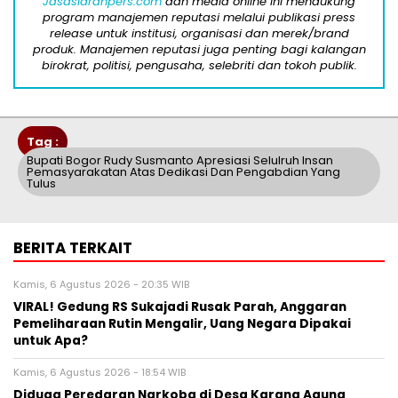
Jasasiaranpers.com
dan media online ini mendukung
program manajemen reputasi melalui publikasi press
release untuk institusi, organisasi dan merek/brand
produk. Manajemen reputasi juga penting bagi kalangan
birokrat, politisi, pengusaha, selebriti dan tokoh publik.
Tag :
Bupati Bogor Rudy Susmanto Apresiasi Selulruh Insan
Pemasyarakatan Atas Dedikasi Dan Pengabdian Yang
Tulus
BERITA TERKAIT
Kamis, 6 Agustus 2026 - 20:35 WIB
VIRAL! Gedung RS Sukajadi Rusak Parah, Anggaran
Pemeliharaan Rutin Mengalir, Uang Negara Dipakai
untuk Apa?
Kamis, 6 Agustus 2026 - 18:54 WIB
Diduga Peredaran Narkoba di Desa Karang Agung