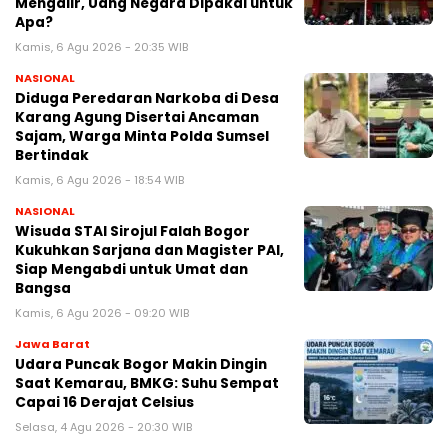
Mengalir, Uang Negara Dipakai untuk
Apa?
Kamis, 6 Agu 2026 - 20:35 WIB
NASIONAL
Diduga Peredaran Narkoba di Desa
Karang Agung Disertai Ancaman
Sajam, Warga Minta Polda Sumsel
Bertindak
Kamis, 6 Agu 2026 - 18:54 WIB
NASIONAL
Wisuda STAI Sirojul Falah Bogor
Kukuhkan Sarjana dan Magister PAI,
Siap Mengabdi untuk Umat dan
Bangsa
Kamis, 6 Agu 2026 - 09:20 WIB
Jawa Barat
Udara Puncak Bogor Makin Dingin
Saat Kemarau, BMKG: Suhu Sempat
Capai 16 Derajat Celsius
Selasa, 4 Agu 2026 - 20:30 WIB