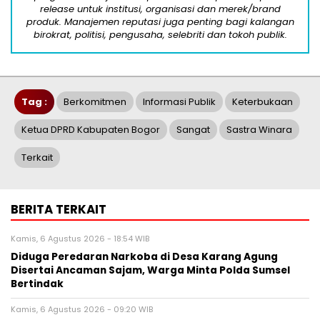
release untuk institusi, organisasi dan merek/brand
produk. Manajemen reputasi juga penting bagi kalangan
birokrat, politisi, pengusaha, selebriti dan tokoh publik.
Tag :
Berkomitmen
Informasi Publik
Keterbukaan
Ketua DPRD Kabupaten Bogor
Sangat
Sastra Winara
Terkait
BERITA TERKAIT
Kamis, 6 Agustus 2026 - 18:54 WIB
Diduga Peredaran Narkoba di Desa Karang Agung
Disertai Ancaman Sajam, Warga Minta Polda Sumsel
Bertindak
Kamis, 6 Agustus 2026 - 09:20 WIB