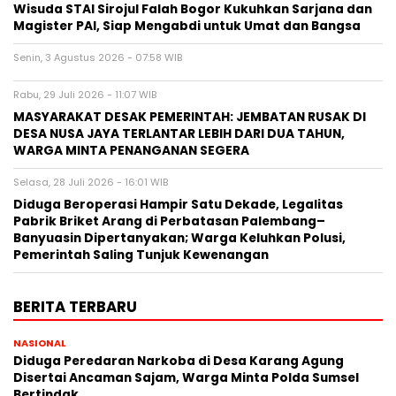
Wisuda STAI Sirojul Falah Bogor Kukuhkan Sarjana dan
Magister PAI, Siap Mengabdi untuk Umat dan Bangsa
Senin, 3 Agustus 2026 - 07:58 WIB
Rabu, 29 Juli 2026 - 11:07 WIB
MASYARAKAT DESAK PEMERINTAH: JEMBATAN RUSAK DI
DESA NUSA JAYA TERLANTAR LEBIH DARI DUA TAHUN,
WARGA MINTA PENANGANAN SEGERA
Selasa, 28 Juli 2026 - 16:01 WIB
Diduga Beroperasi Hampir Satu Dekade, Legalitas
Pabrik Briket Arang di Perbatasan Palembang–
Banyuasin Dipertanyakan; Warga Keluhkan Polusi,
Pemerintah Saling Tunjuk Kewenangan
BERITA TERBARU
NASIONAL
Diduga Peredaran Narkoba di Desa Karang Agung
Disertai Ancaman Sajam, Warga Minta Polda Sumsel
Bertindak