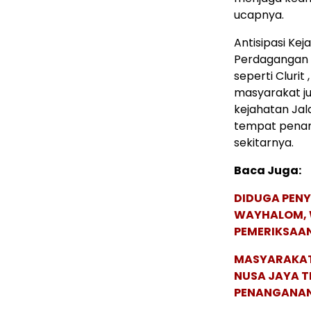
ucapnya.
Antisipasi Kej
Perdagangan 
seperti Clurit
masyarakat j
kejahatan Jal
tempat penam
sekitarnya.
Baca Juga:
DIDUGA PENY
WAYHALOM, 
PEMERIKSAA
MASYARAKAT 
NUSA JAYA T
PENANGANAN