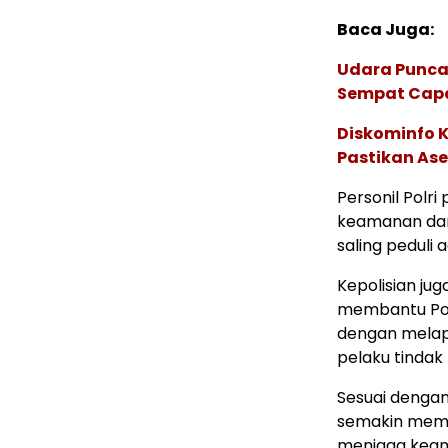
Baca Juga:
Udara Punca
Sempat Capai
Diskominfo 
Pastikan Ase
Personil Pol
keamanan dan 
saling peduli 
Kepolisian ju
membantu Pol
dengan melap
pelaku tindak 
Sesuai dengan
semakin mempe
menjaga keam