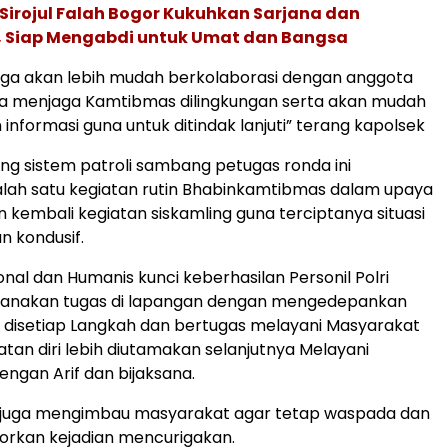
Sirojul Falah Bogor Kukuhkan Sarjana dan
I, Siap Mengabdi untuk Umat dan Bangsa
rga akan lebih mudah berkolaborasi dengan anggota
ta menjaga Kamtibmas dilingkungan serta akan mudah
nformasi guna untuk ditindak lanjuti” terang kapolsek
ing sistem patroli sambang petugas ronda ini
lah satu kegiatan rutin Bhabinkamtibmas dalam upaya
kembali kegiatan siskamling guna terciptanya situasi
 kondusif.
onal dan Humanis kunci keberhasilan Personil Polri
anakan tugas di lapangan dengan mengedepankan
 disetiap Langkah dan bertugas melayani Masyarakat
tan diri lebih diutamakan selanjutnya Melayani
ngan Arif dan bijaksana.
si juga mengimbau masyarakat agar tetap waspada dan
orkan kejadian mencurigakan.