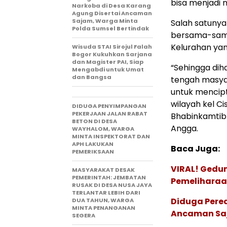
bisa menjadi 
Narkoba di Desa Karang
Agung Disertai Ancaman
Sajam, Warga Minta
Salah satunya
Polda Sumsel Bertindak
bersama-sama
Kelurahan yan
Wisuda STAI Sirojul Falah
Bogor Kukuhkan Sarjana
dan Magister PAI, Siap
“Sehingga di
Mengabdi untuk Umat
dan Bangsa
tengah masya
untuk mencip
wilayah kel Ci
DIDUGA PENYIMPANGAN
PEKERJAAN JALAN RABAT
Bhabinkamtibm
BETON DI DESA
Angga.
WAYHALOM, WARGA
MINTA INSPEKTORAT DAN
APH LAKUKAN
Baca Juga:
PEMERIKSAAN
VIRAL! Gedu
MASYARAKAT DESAK
PEMERINTAH: JEMBATAN
Pemeliharaan
RUSAK DI DESA NUSA JAYA
TERLANTAR LEBIH DARI
Diduga Pere
DUA TAHUN, WARGA
MINTA PENANGANAN
Ancaman Saj
SEGERA