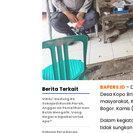
BAPERS.ID
– D
Berita Terkait
Desa Kopo Bri
VIRAL! Gedung RS
masyarakat, K
Sukajadi Rusak Parah,
Bogor. Kamis 
Anggaran Pemeliharaan
Rutin Mengalir, Uang
Negara Dipakai untuk
Dalam kegiata
Apa?
tidak sungka
Diduga Peredaran