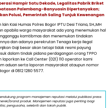
erasi Hampir Satu Dekade, Legalitas Pabrik Briket
rbatasan Palembang–Banyuasin Dipertanyakan;
kan Polusi, Pemerintah Saling Tunjuk Kewenangan
lain Kasi Humas Polres Bogor IPTU Desi Triana, SH.,MH
 apabila warga masyarakat ada yang menemukan hal
engganggu kamtibmas dan menemukan tindakan
lainnya dan adanya perekrutan Tenaga kerja Ilegal
jikan Gaji besar akan tetapi tidak resmi payung
uk dalam tindak pidana perdagangan orang TPPO
 laporkan ke Call Center (021) 110 operator kami
jam aduan serta laporan masyarakat ataupun nomor
ogor di 0812 1280 5577.
mendukung program manajemen reputasi melalui publikasi press
n merek/brand produk. Manajemen reputasi juga penting bagi
itisi, pengusaha, selebriti dan tokoh publik.