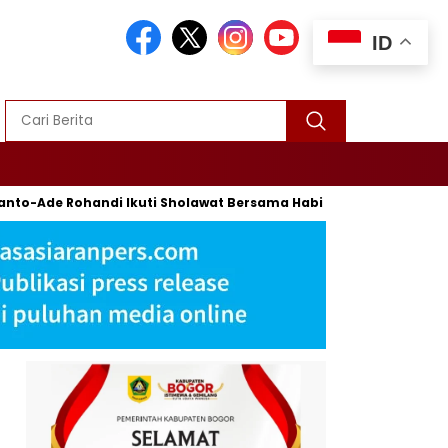
ID
 Rohandi Ikuti Sholawat Bersama Habib Syech Bin Abdul Qodir A