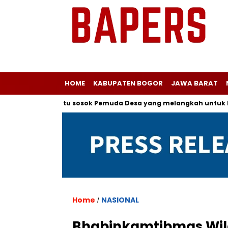
HOME
KABUPATEN BOGOR
JAWA BARAT
a salah satu sosok Pemuda Desa yang melangkah untuk Menjad
Home
NASIONAL
/
Bhabinkamtibmas Wil