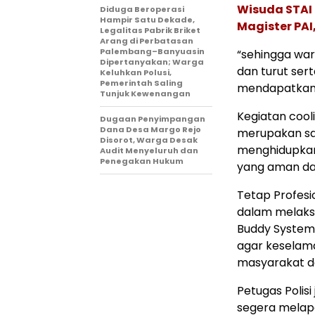
Wisuda STAI 
Diduga Beroperasi
Hampir Satu Dekade,
Magister PA
Legalitas Pabrik Briket
Arang di Perbatasan
Palembang–Banyuasin
“sehingga wa
Dipertanyakan; Warga
dan turut ser
Keluhkan Polusi,
Pemerintah Saling
mendapatkan i
Tunjuk Kewenangan
Kegiatan cool
Dugaan Penyimpangan
Dana Desa Margo Rejo
merupakan sa
Disorot, Warga Desak
menghidupkan 
Audit Menyeluruh dan
Penegakan Hukum
yang aman dan
Tetap Profesi
dalam melaks
Buddy System
agar keselama
masyarakat de
Petugas Poli
segera melap