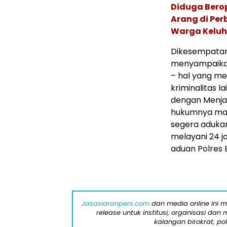
Diduga Berop
Arang di Pe
Warga Keluh
Dikesempatan 
menyampaikan
– hal yang m
kriminalitas 
dengan Menjan
hukumnya mas
segera adukan
melayani 24 
aduan Polres B
Jasasiaranpers.com
dan media online ini 
release untuk institusi, organisasi da
kalangan birokrat, pol