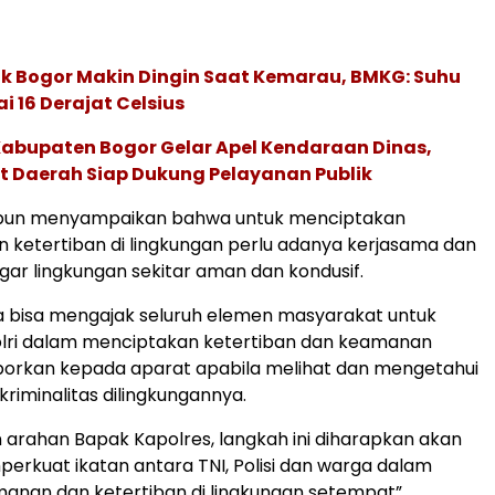
k Bogor Makin Dingin Saat Kemarau, BMKG: Suhu
 16 Derajat Celsius
Kabupaten Bogor Gelar Apel Kendaraan Dinas,
t Daerah Siap Dukung Pelayanan Publik
ri pun menyampaikan bahwa untuk menciptakan
ketertiban di lingkungan perlu adanya kerjasama dan
agar lingkungan sekitar aman dan kondusif.
ga bisa mengajak seluruh elemen masyarakat untuk
ri dalam menciptakan ketertiban dan keamanan
orkan kepada aparat apabila melihat dan mengetahui
kriminalitas dilingkungannya.
 arahan Bapak Kapolres, langkah ini diharapkan akan
rkuat ikatan antara TNI, Polisi dan warga dalam
anan dan ketertiban di lingkungan setempat”