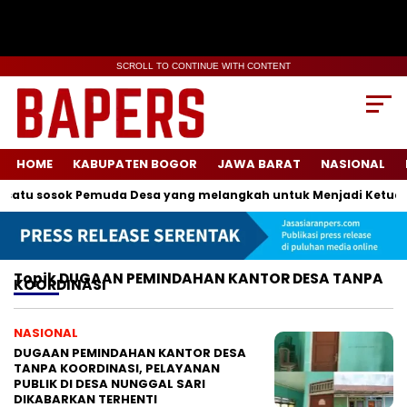
SCROLL TO CONTINUE WITH CONTENT
HOME
KABUPATEN BOGOR
JAWA BARAT
NASIONAL
satu sosok Pemuda Desa yang melangkah untuk Menjadi Ketua K
Topik
DUGAAN PEMINDAHAN KANTOR DESA TANPA
KOORDINASI
NASIONAL
DUGAAN PEMINDAHAN KANTOR DESA
TANPA KOORDINASI, PELAYANAN
PUBLIK DI DESA NUNGGAL SARI
DIKABARKAN TERHENTI