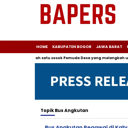
HOME
KABUPATEN BOGOR
JAWA BARAT
lir kepada salah satu sosok Pemuda Desa yang melangkah untu
Topik
Bus Angkutan
Bus Angkutan Pegawai di Kab