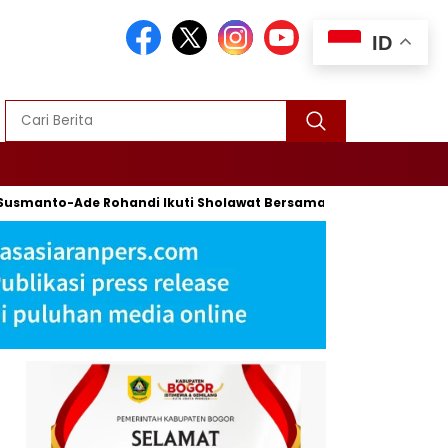
ID
anto-Ade Rohandi Ikuti Sholawat Bersama Habib Syech Bin Abdu