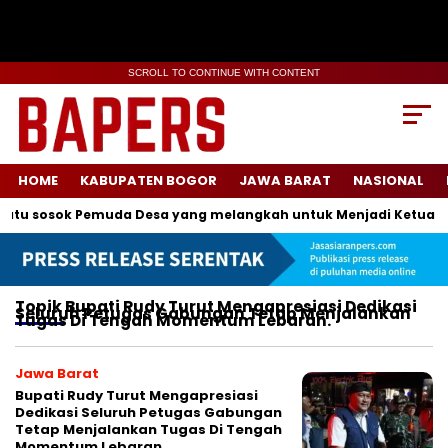
SCROLL TO CONTINUE WITH CONTENT
HOME
KABUPATEN BOGOR
JAWA BARAT
NASIONAL
atu sosok Pemuda Desa yang melangkah untuk Menjadi Ketua Ka
Topik
Bupati Rudy Turut Mengapresiasi Dedikasi
Seluruh Petugas Gabungan Tetap Menjalankan
Tugas Di Tengah Momentum Lebaran.
Jawa Barat
Bupati Rudy Turut Mengapresiasi
Dedikasi Seluruh Petugas Gabungan
Tetap Menjalankan Tugas Di Tengah
Momentum Lebaran.