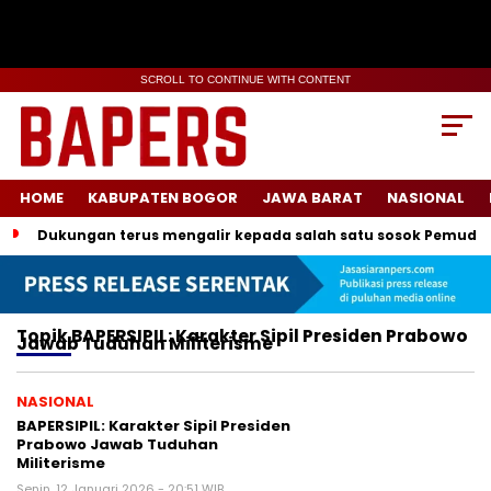
SCROLL TO CONTINUE WITH CONTENT
HOME
KABUPATEN BOGOR
JAWA BARAT
NASIONAL
Dukungan terus mengalir kepada salah satu sosok Pemuda
Topik
BAPERSIPIL: Karakter Sipil Presiden Prabowo
Jawab Tuduhan Militerisme
NASIONAL
BAPERSIPIL: Karakter Sipil Presiden
Prabowo Jawab Tuduhan
Militerisme
Senin, 12 Januari 2026 - 20:51 WIB