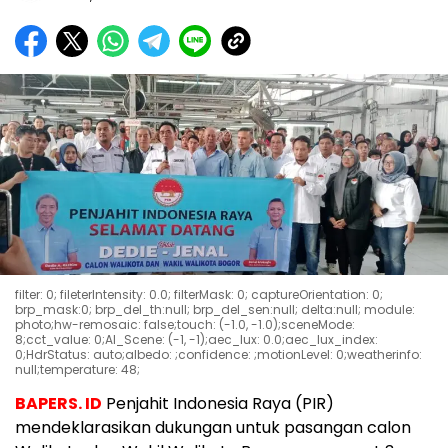
filter: 0; fileterIntensity: 0.0; filterMask: 0; captureOrientation: 0;
brp_mask:0; brp_del_th:null; brp_del_sen:null; delta:null; module:
photo;hw-remosaic: false;touch: (-1.0, -1.0);sceneMode:
8;cct_value: 0;AI_Scene: (-1, -1);aec_lux: 0.0;aec_lux_index:
0;HdrStatus: auto;albedo: ;confidence: ;motionLevel: 0;weatherinfo:
null;temperature: 48;
BAPERS. ID
Penjahit Indonesia Raya (PIR)
mendeklarasikan dukungan untuk pasangan calon