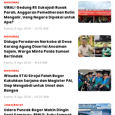
NASIONAL
VIRAL! Gedung RS Sukajadi Rusak
Parah, Anggaran Pemeliharaan Rutin
Mengalir, Uang Negara Dipakai untuk
Apa?
Kamis, 6 Agu 2026 - 20:35 WIB
NASIONAL
Diduga Peredaran Narkoba di Desa
Karang Agung Disertai Ancaman
Sajam, Warga Minta Polda Sumsel
Bertindak
Kamis, 6 Agu 2026 - 18:54 WIB
NASIONAL
Wisuda STAI Sirojul Falah Bogor
Kukuhkan Sarjana dan Magister PAI,
Siap Mengabdi untuk Umat dan
Bangsa
Kamis, 6 Agu 2026 - 09:20 WIB
Jawa Barat
Udara Puncak Bogor Makin Dingin
Saat Kemarau, BMKG: Suhu Sempat