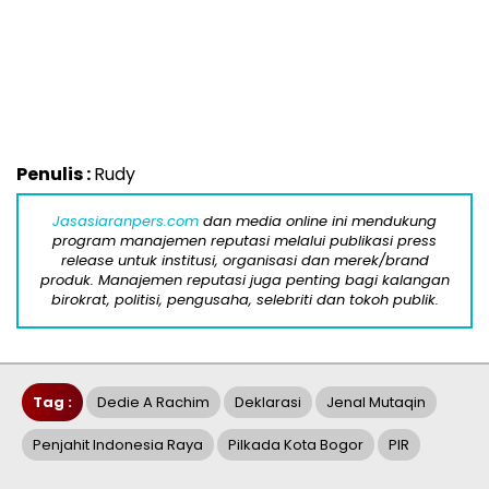
Penulis :
Rudy
Jasasiaranpers.com
dan media online ini mendukung
program manajemen reputasi melalui publikasi press
release untuk institusi, organisasi dan merek/brand
produk. Manajemen reputasi juga penting bagi kalangan
birokrat, politisi, pengusaha, selebriti dan tokoh publik.
Tag :
Dedie A Rachim
Deklarasi
Jenal Mutaqin
Penjahit Indonesia Raya
Pilkada Kota Bogor
PIR