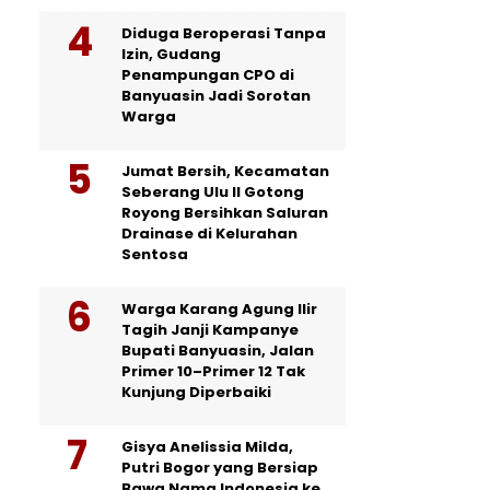
Diduga Beroperasi Tanpa
Izin, Gudang
Penampungan CPO di
Banyuasin Jadi Sorotan
Warga
Jumat Bersih, Kecamatan
Seberang Ulu II Gotong
Royong Bersihkan Saluran
Drainase di Kelurahan
Sentosa
Warga Karang Agung Ilir
Tagih Janji Kampanye
Bupati Banyuasin, Jalan
Primer 10–Primer 12 Tak
Kunjung Diperbaiki
Gisya Anelissia Milda,
Putri Bogor yang Bersiap
Bawa Nama Indonesia ke