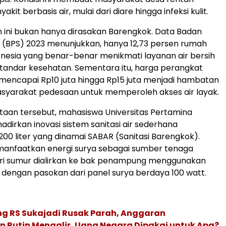
kit berbasis air, mulai dari diare hingga infeksi kulit.
ini bukan hanya dirasakan Barengkok. Data Badan
ik (BPS) 2023 menunjukkan, hanya 12,73 persen rumah
onesia yang benar-benar menikmati layanan air bersih
tandar kesehatan. Sementara itu, harga perangkat
ng mencapai Rp10 juta hingga Rp15 juta menjadi hambatan
syarakat pedesaan untuk memperoleh akses air layak.
taan tersebut, mahasiswa Universitas Pertamina
dirkan inovasi sistem sanitasi air sederhana
200 liter yang dinamai SABAR (Sanitasi Barengkok).
manfaatkan energi surya sebagai sumber tenaga
ari sumur dialirkan ke bak penampung menggunakan
 dengan pasokan dari panel surya berdaya 100 watt.
ng RS Sukajadi Rusak Parah, Anggaran
 Rutin Mengalir, Uang Negara Dipakai untuk Apa?