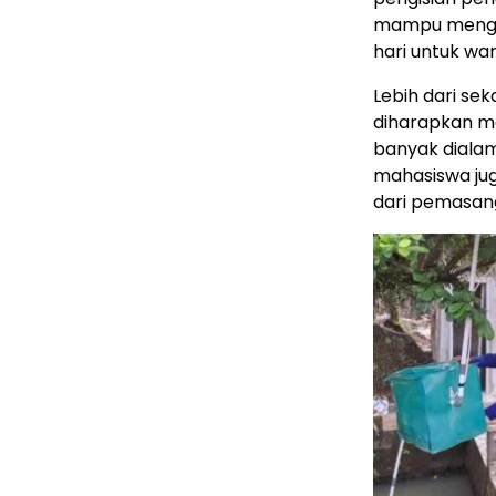
mampu menghas
hari untuk wa
Lebih dari sek
diharapkan m
banyak dialam
mahasiswa jug
dari pemasang