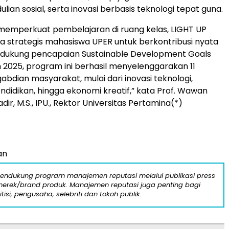
lian sosial, serta inovasi berbasis teknologi tepat guna.
memperkuat pembelajaran di ruang kelas, LIGHT UP
a strategis mahasiswa UPER untuk berkontribusi nyata
ndukung pencapaian Sustainable Development Goals
 2025, program ini berhasil menyelenggarakan 11
abdian masyarakat, mulai dari inovasi teknologi,
ndidikan, hingga ekonomi kreatif,” kata Prof. Wawan
ir, M.S., IPU., Rektor Universitas Pertamina(*)
an
mendukung program manajemen reputasi melalui publikasi press
n merek/brand produk. Manajemen reputasi juga penting bagi
itisi, pengusaha, selebriti dan tokoh publik.