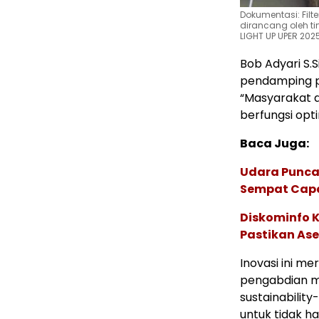
Dokumentasi: Filt
dirancang oleh 
LIGHT UP UPER 202
Bob Adyari S.S
pendamping p
“Masyarakat d
berfungsi opt
Baca Juga:
Udara Punca
Sempat Capai
Diskominfo 
Pastikan Ase
Inovasi ini m
pengabdian ma
sustainabilit
untuk tidak 