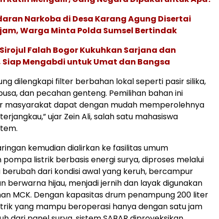
daran Narkoba di Desa Karang Agung Disertai
am, Warga Minta Polda Sumsel Bertindak
Sirojul Falah Bogor Kukuhkan Sarjana dan
I, Siap Mengabdi untuk Umat dan Bangsa
 dilengkapi filter berbahan lokal seperti pasir silika,
, busa, dan pecahan genteng. Pemilihan bahan ini
ar masyarakat dapat dengan mudah memperolehnya
erjangkau,” ujar Zein Ali, salah satu mahasiswa
stem.
aringan kemudian dialirkan ke fasilitas umum
ompa listrik berbasis energi surya, diproses melalui
ga berubah dari kondisi awal yang keruh, bercampur
n berwarna hijau, menjadi jernih dan layak digunakan
han MCK. Dengan kapasitas drum penampung 200 liter
strik yang mampu beroperasi hanya dengan satu jam
uh dari panel surya, sistem SABAR diproyeksikan