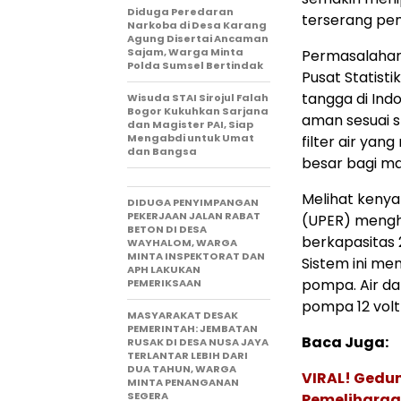
Diduga Peredaran
terserang penya
Narkoba di Desa Karang
Agung Disertai Ancaman
Sajam, Warga Minta
Permasalahan 
Polda Sumsel Bertindak
Pusat Statist
tangga di Ind
Wisuda STAI Sirojul Falah
Bogor Kukuhkan Sarjana
aman sesuai s
dan Magister PAI, Siap
Mengabdi untuk Umat
filter air ya
dan Bangsa
besar bagi ma
Melihat kenya
DIDUGA PENYIMPANGAN
PEKERJAAN JALAN RABAT
(UPER) mengha
BETON DI DESA
berkapasitas 
WAYHALOM, WARGA
MINTA INSPEKTORAT DAN
Sistem ini me
APH LAKUKAN
pompa. Air d
PEMERIKSAAN
pompa 12 volt
MASYARAKAT DESAK
PEMERINTAH: JEMBATAN
Baca Juga:
RUSAK DI DESA NUSA JAYA
TERLANTAR LEBIH DARI
DUA TAHUN, WARGA
VIRAL! Gedu
MINTA PENANGANAN
SEGERA
Pemeliharaan