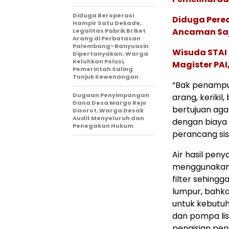
Diduga Beroperasi
Diduga Pere
Hampir Satu Dekade,
Ancaman Saj
Legalitas Pabrik Briket
Arang di Perbatasan
Palembang–Banyuasin
Wisuda STAI 
Dipertanyakan; Warga
Keluhkan Polusi,
Magister PA
Pemerintah Saling
Tunjuk Kewenangan
“Bak penampung
Dugaan Penyimpangan
arang, kerikil
Dana Desa Margo Rejo
bertujuan ag
Disorot, Warga Desak
Audit Menyeluruh dan
dengan biaya t
Penegakan Hukum
perancang si
Air hasil peny
menggunakan p
filter sehing
lumpur, bahka
untuk kebutu
dan pompa li
pengisian pen