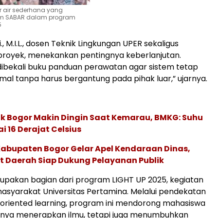
er air sederhana yang
tim SABAR dalam program
5
i., M.I.L., dosen Teknik Lingkungan UPER sekaligus
royek, menekankan pentingnya keberlanjutan.
ibekali buku panduan perawatan agar sistem tetap
imal tanpa harus bergantung pada pihak luar,” ujarnya.
k Bogor Makin Dingin Saat Kemarau, BMKG: Suhu
 16 Derajat Celsius
Kabupaten Bogor Gelar Apel Kendaraan Dinas,
t Daerah Siap Dukung Pelayanan Publik
erupakan bagian dari program LIGHT UP 2025, kegiatan
syarakat Universitas Pertamina. Melalui pendekatan
y-oriented learning, program ini mendorong mahasiswa
hanya menerapkan ilmu, tetapi juga menumbuhkan