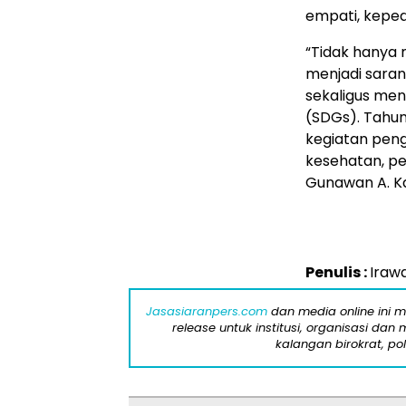
empati, kepedu
“Tidak hanya 
menjadi saran
sekaligus me
(SDGs). Tahun
kegiatan peng
kesehatan, pe
Gunawan A. Kad
Penulis :
Iraw
Jasasiaranpers.com
dan media online ini 
release untuk institusi, organisasi da
kalangan birokrat, pol