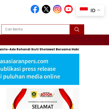
ID
Rohandi Ikuti Sholawat Bersama Habib Syech Bin Abdul Qodir As