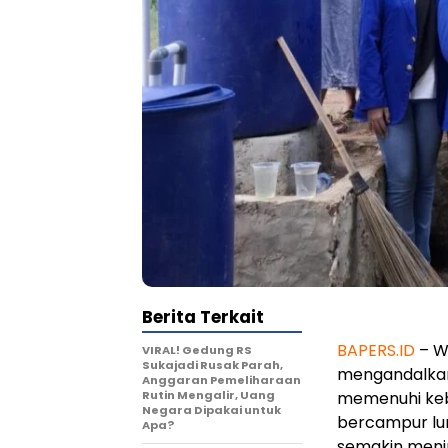
Berita Terkait
BAPERS.ID
– W
VIRAL! Gedung RS
Sukajadi Rusak Parah,
mengandalkan
Anggaran Pemeliharaan
Rutin Mengalir, Uang
memenuhi kebu
Negara Dipakai untuk
bercampur lu
Apa?
semakin menip