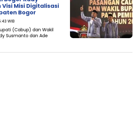
isi Misi Digitalisasi
paten Bogor
5:43 WIB
upati (Cabup) dan Wakil
udy Susmanto dan Ade