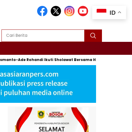
ID
to-Ade Rohandi Ikuti Sholawat Bersama Habib Syech Bin Abdul 