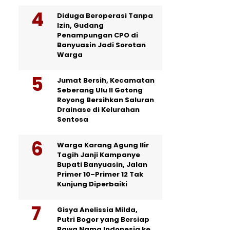
Diduga Beroperasi Tanpa
Izin, Gudang
Penampungan CPO di
Banyuasin Jadi Sorotan
Warga
Jumat Bersih, Kecamatan
Seberang Ulu II Gotong
Royong Bersihkan Saluran
Drainase di Kelurahan
Sentosa
Warga Karang Agung Ilir
Tagih Janji Kampanye
Bupati Banyuasin, Jalan
Primer 10–Primer 12 Tak
Kunjung Diperbaiki
Gisya Anelissia Milda,
Putri Bogor yang Bersiap
Bawa Nama Indonesia ke