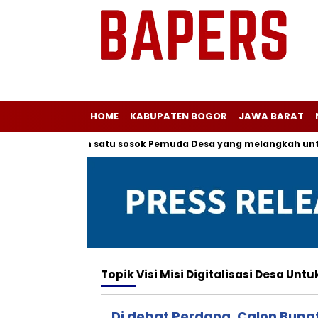
HOME
KABUPATEN BOGOR
JAWA BARAT
r kepada salah satu sosok Pemuda Desa yang melangkah untuk 
Topik
Visi Misi Digitalisasi Desa 
Di debat Perdana, Calon Bupa