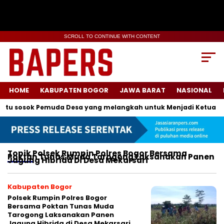
SCROLL TO CONTINUE WITH CONTENT
HOME
KABUPATEN BOGOR
JAWA BARAT
NASIONAL
atu sosok Pemuda Desa yang melangkah untuk Menjadi Ketua Ka
Topik
Polsek Rumpin Polres Bogor Bersama
Poktan Tunas Muda Tarogong Laksanakan Panen
Jagung Hibrida Di Desa Mekarsari
Kabupaten Bogor
Polsek Rumpin Polres Bogor
Bersama Poktan Tunas Muda
Tarogong Laksanakan Panen
Jagung Hibrida di Desa Mekarsari