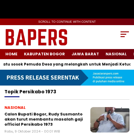
SCROLL TO CONTINUE WITH CONTENT
HOME
KABUPATEN BOGOR
JAWA BARAT
NASIONAL
atu sosok Pemuda Desa yang melangkah untuk Menjadi Ketua K
Topik
Persikabo 1973
NASIONAL
Calon Bupati Bogor, Rudy Susmanto
akan turut membantu masalah gaji
official Persikabo 1973
Rabu, 9 Oktober 2024 - 00:01 WIB