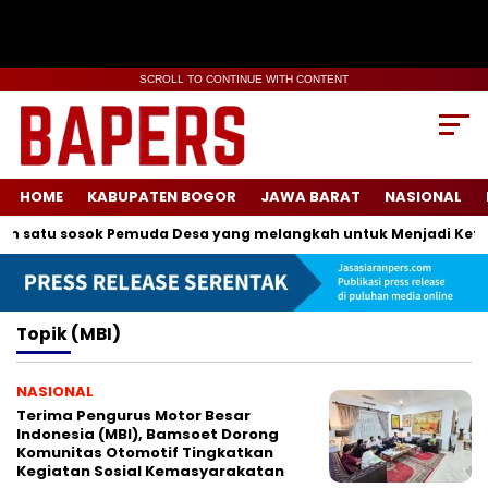
SCROLL TO CONTINUE WITH CONTENT
HOME
KABUPATEN BOGOR
JAWA BARAT
NASIONAL
h satu sosok Pemuda Desa yang melangkah untuk Menjadi Ketua
Topik
(MBI)
NASIONAL
Terima Pengurus Motor Besar
Indonesia (MBI), Bamsoet Dorong
Komunitas Otomotif Tingkatkan
Kegiatan Sosial Kemasyarakatan