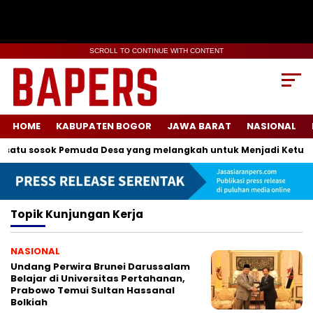
SCROLL TO CONTINUE WITH CONTENT
HOME
KABUPATEN BOGOR
JAWA BARAT
NASIONAL
satu sosok Pemuda Desa yang melangkah untuk Menjadi Ketua K
Topik
Kunjungan Kerja
NASIONAL
Undang Perwira Brunei Darussalam
Belajar di Universitas Pertahanan,
Prabowo Temui Sultan Hassanal
Bolkiah