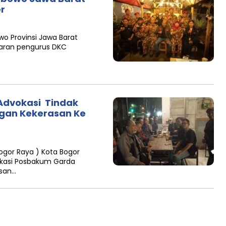
r
wo Provinsi Jawa Barat
aran pengurus DKC
Advokasi Tindak
ngan Kekerasan Ke
ogor Raya ) Kota Bogor
okasi Posbakum Garda
asan…