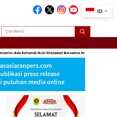
ID
o-Ade Rohandi Ikuti Sholawat Bersama Habib Syech Bin Abdul Q