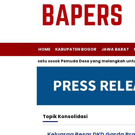
HOME
KABUPATEN BOGOR
JAWA BARAT
 kepada salah satu sosok Pemuda Desa yang melangkah untuk M
Topik
Konsolidasi
Keluarga Besar DKD Garda Pr