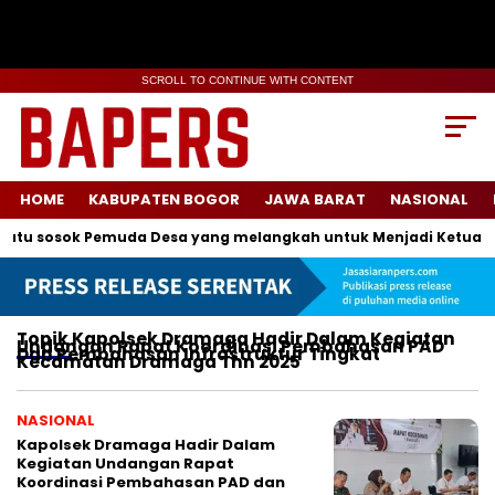
SCROLL TO CONTINUE WITH CONTENT
HOME
KABUPATEN BOGOR
JAWA BARAT
NASIONAL
atu sosok Pemuda Desa yang melangkah untuk Menjadi Ketua Ka
Topik
Kapolsek Dramaga Hadir Dalam Kegiatan
Undangan Rapat Koordinasi Pembahasan PAD
Dan Pembahasan Infrastruktur Tingkat
Kecamatan Dramaga Thn 2025
NASIONAL
Kapolsek Dramaga Hadir Dalam
Kegiatan Undangan Rapat
Koordinasi Pembahasan PAD dan