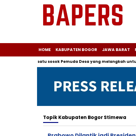
HOME
KABUPATEN BOGOR
JAWA BARAT
 kepada salah satu sosok Pemuda Desa yang melangkah untuk M
Topik
Kabupaten Bogor Stimewa
Prabowo Dilantik jadi Preside