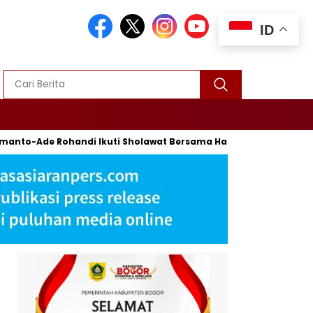
ID
o-Ade Rohandi Ikuti Sholawat Bersama Habib Syech Bin Abdul Q