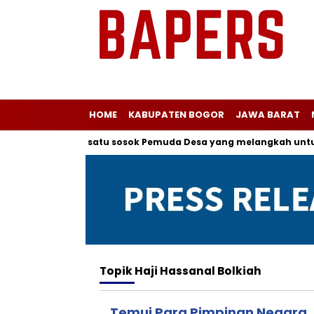
HOME
KABUPATEN BOGOR
JAWA BARAT
r kepada salah satu sosok Pemuda Desa yang melangkah untuk 
Topik
Haji Hassanal Bolkiah
Temui Para Pimpinan Negara,