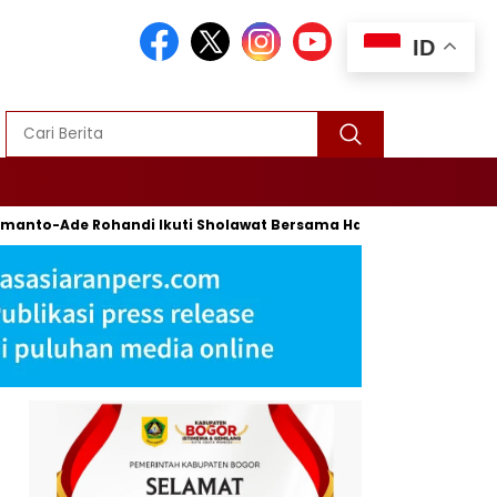
ID
to-Ade Rohandi Ikuti Sholawat Bersama Habib Syech Bin Abdul 