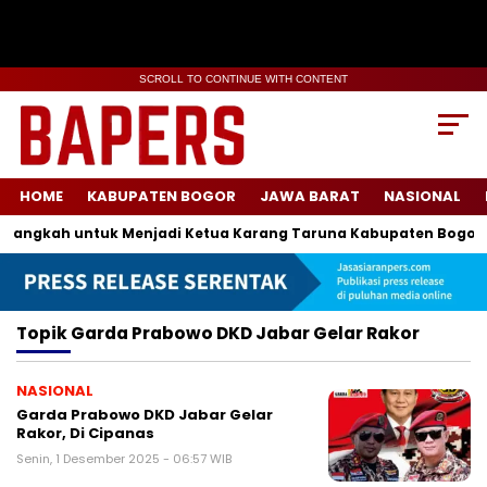
SCROLL TO CONTINUE WITH CONTENT
HOME
KABUPATEN BOGOR
JAWA BARAT
NASIONAL
angkah untuk Menjadi Ketua Karang Taruna Kabupaten Bogor
Topik
Garda Prabowo DKD Jabar Gelar Rakor
NASIONAL
Garda Prabowo DKD Jabar Gelar
Rakor, Di Cipanas
Senin, 1 Desember 2025 - 06:57 WIB