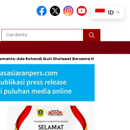
ID
to-Ade Rohandi Ikuti Sholawat Bersama Habib Syech Bin Abdul Q