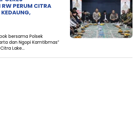
I RW PERUM CITRA
, KEDAUNG,
epok bersama Polsek
karta dan Ngopi Kamtibmas”
Citra Lake…