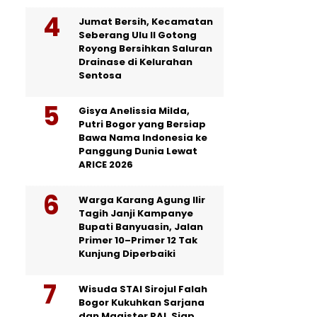
Jumat Bersih, Kecamatan
Seberang Ulu II Gotong
Royong Bersihkan Saluran
Drainase di Kelurahan
Sentosa
Gisya Anelissia Milda,
Putri Bogor yang Bersiap
Bawa Nama Indonesia ke
Panggung Dunia Lewat
ARICE 2026
Warga Karang Agung Ilir
Tagih Janji Kampanye
Bupati Banyuasin, Jalan
Primer 10–Primer 12 Tak
Kunjung Diperbaiki
Wisuda STAI Sirojul Falah
Bogor Kukuhkan Sarjana
dan Magister PAI, Siap