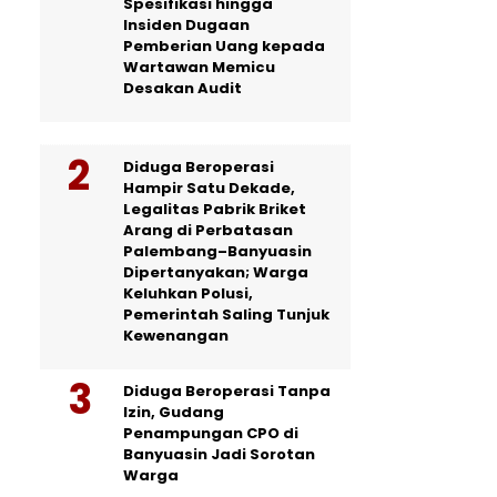
Spesifikasi hingga
Insiden Dugaan
Pemberian Uang kepada
Wartawan Memicu
Desakan Audit
Diduga Beroperasi
Hampir Satu Dekade,
Legalitas Pabrik Briket
Arang di Perbatasan
Palembang–Banyuasin
Dipertanyakan; Warga
Keluhkan Polusi,
Pemerintah Saling Tunjuk
Kewenangan
Diduga Beroperasi Tanpa
Izin, Gudang
Penampungan CPO di
Banyuasin Jadi Sorotan
Warga