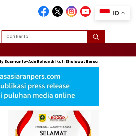
ID
smanto-Ade Rohandi Ikuti Sholawat Bersama Habib Syech Bin Ab