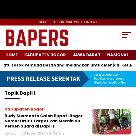
SCROLL TO CONTINUE WITH CONTENT
HOME
KABUPATEN BOGOR
JAWA BARAT
NASIONAL
satu sosok Pemuda Desa yang melangkah untuk Menjadi Ketua K
Topik
Dapil 1
Kabupaten Bogor
Rudy Susmanto Calon Bupati Bogor
Nomor Urut 1 Target kan Meraih 90
Persen Suara di Dapil 1
Selasa, 15 Oktober 2024 - 21:32 WIB