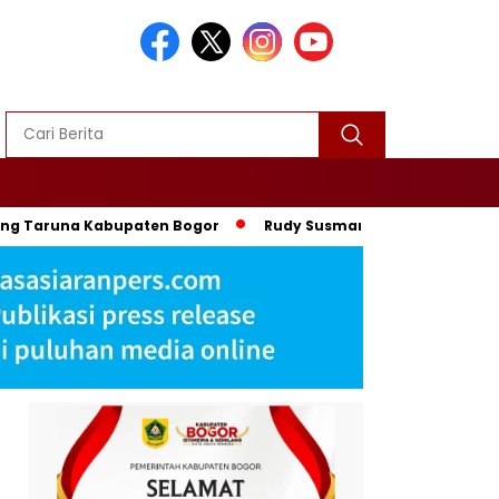
ang Taruna Kabupaten Bogor
Rudy Susmanto-Ade Rohandi Ik