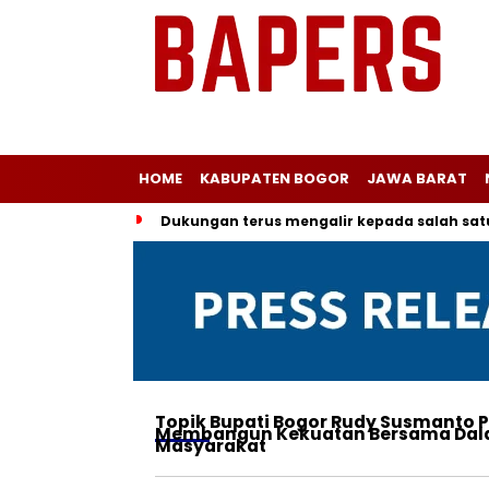
HOME
KABUPATEN BOGOR
JAWA BARAT
Dukungan terus mengalir kepada salah sa
Topik
Bupati Bogor Rudy Susmanto P
Membangun Kekuatan Bersama Dala
Masyarakat