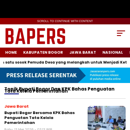
SCROLL TO CONTINUE WITH CONTENT
HOME
KABUPATEN BOGOR
JAWA BARAT
NASIONAL
 satu sosok Pemuda Desa yang melangkah untuk Menjadi Ketua
Topik
Bupati Bogor Dan KPK Bahas Penguatan
Tata Kelola Pemerintahan
Jawa Barat
Bupati Bogor Bersama KPK Bahas
Penguatan Tata Kelola
Pemerintahan
Rabu, 13 Mei 2026 - 03:13 WIB