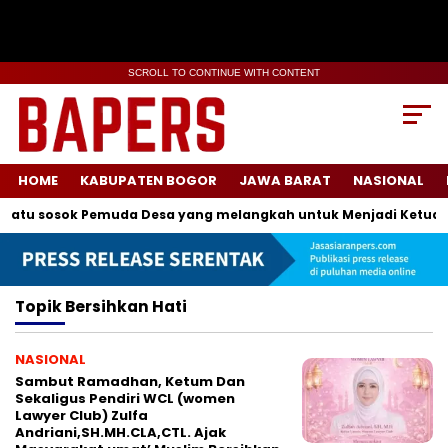
SCROLL TO CONTINUE WITH CONTENT
HOME
KABUPATEN BOGOR
JAWA BARAT
NASIONAL
atu sosok Pemuda Desa yang melangkah untuk Menjadi Ketua K
Topik
Bersihkan Hati
NASIONAL
Sambut Ramadhan, Ketum Dan
Sekaligus Pendiri WCL (women
Lawyer Club) Zulfa
Andriani,SH.MH.CLA,CTL. Ajak