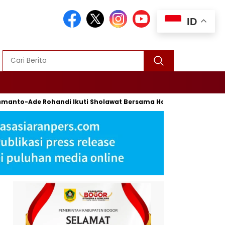
ID
to-Ade Rohandi Ikuti Sholawat Bersama Habib Syech Bin Abdul 