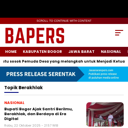
SCROLL TO CONTINUE WITH CONTENT
HOME
KABUPATEN BOGOR
JAWA BARAT
NASIONAL
atu sosok Pemuda Desa yang melangkah untuk Menjadi Ketua Ka
Topik
Berakhlak
NASIONAL
Bupati Bogor Ajak Santri Berilmu,
Berakhlak, dan Berdaya di Era
Digital
Rabu, 22 Oktober 2025 - 21:57 WIB