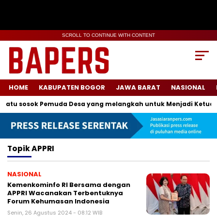
SCROLL TO CONTINUE WITH CONTENT
HOME
KABUPATEN BOGOR
JAWA BARAT
NASIONAL
satu sosok Pemuda Desa yang melangkah untuk Menjadi Ketua K
Topik
APPRI
NASIONAL
Kemenkominfo RI Bersama dengan
APPRI Wacanakan Terbentuknya
Forum Kehumasan Indonesia
Senin, 26 Agustus 2024 - 08:12 WIB