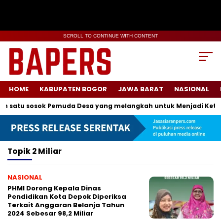
SCROLL TO CONTINUE WITH CONTENT
HOME
KABUPATEN BOGOR
JAWA BARAT
NASIONAL
h satu sosok Pemuda Desa yang melangkah untuk Menjadi Ketua
Topik
2 Miliar
NASIONAL
PHMI Dorong Kepala Dinas
Pendidikan Kota Depok Diperiksa
Terkait Anggaran Belanja Tahun
2024 Sebesar 98,2 Miliar