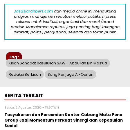
Jasasiaranpers.com
dan media online ini mendukung
program manajemen reputasi melalui publikasi press
release untuk institusi, organisasi dan merek/brand
produk. Manajemen reputasi juga penting bagi kalangan
birokrat, politisi, pengusaha, selebriti dan tokoh publik.
Tag :
Kisah Sahabat Rasulullah SAW - Abdullah Bin Mas’ud
Redaksi Berkisah
Sang Penjaga Al-Qur'an
BERITA TERKAIT
Sabtu, 8 Agustus 2026 - 19:57 WIB
Tasyakuran dan Peresmian Kantor Cabang Mata Pena
Group Jadi Momentum Perkuat Sinergi dan Kepedulian
Sosial