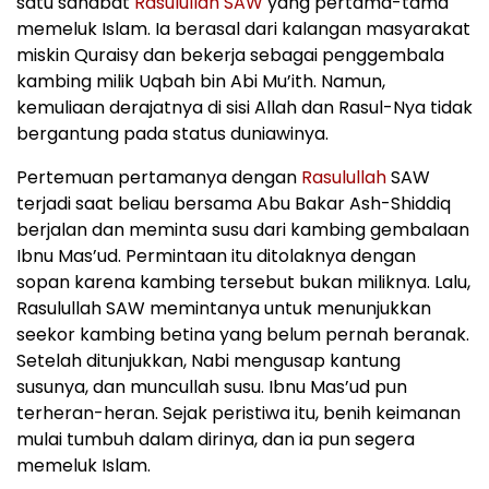
satu sahabat
Rasulullah SAW
yang pertama-tama
memeluk Islam. Ia berasal dari kalangan masyarakat
miskin Quraisy dan bekerja sebagai penggembala
kambing milik Uqbah bin Abi Mu’ith. Namun,
kemuliaan derajatnya di sisi Allah dan Rasul-Nya tidak
bergantung pada status duniawinya.
Pertemuan pertamanya dengan
Rasulullah
SAW
terjadi saat beliau bersama Abu Bakar Ash-Shiddiq
berjalan dan meminta susu dari kambing gembalaan
Ibnu Mas’ud. Permintaan itu ditolaknya dengan
sopan karena kambing tersebut bukan miliknya. Lalu,
Rasulullah SAW memintanya untuk menunjukkan
seekor kambing betina yang belum pernah beranak.
Setelah ditunjukkan, Nabi mengusap kantung
susunya, dan muncullah susu. Ibnu Mas’ud pun
terheran-heran. Sejak peristiwa itu, benih keimanan
mulai tumbuh dalam dirinya, dan ia pun segera
memeluk Islam.