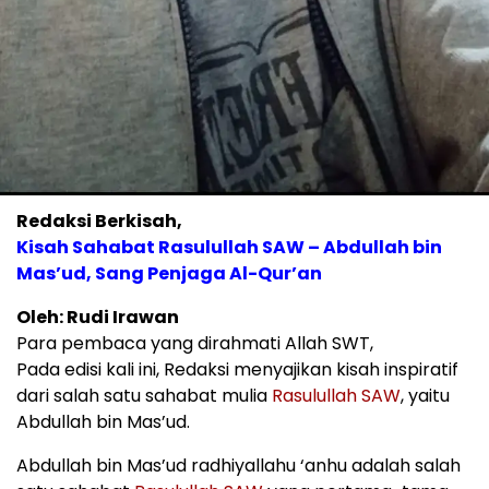
Redaksi Berkisah,
Kisah Sahabat Rasulullah SAW – Abdullah bin
Mas’ud, Sang Penjaga Al-Qur’an
Oleh: Rudi Irawan
Para pembaca yang dirahmati Allah SWT,
Pada edisi kali ini, Redaksi menyajikan kisah inspiratif
dari salah satu sahabat mulia
Rasulullah SAW
, yaitu
Abdullah bin Mas’ud.
Abdullah bin Mas’ud radhiyallahu ‘anhu adalah salah