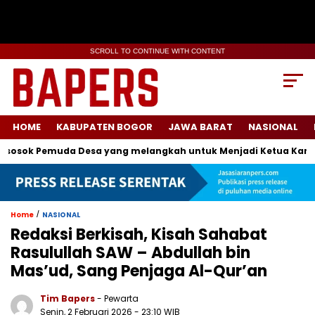
SCROLL TO CONTINUE WITH CONTENT
HOME
KABUPATEN BOGOR
JAWA BARAT
NASIONAL
ok Pemuda Desa yang melangkah untuk Menjadi Ketua Karang Ta
/
Home
NASIONAL
Redaksi Berkisah, Kisah Sahabat
Rasulullah SAW – Abdullah bin
Mas’ud, Sang Penjaga Al-Qur’an
Tim Bapers
- Pewarta
Senin, 2 Februari 2026
- 23:10 WIB