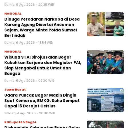
Kamis, 6 Agu 2026 - 20:35 WIB
NASIONAL
Diduga Peredaran Narkoba di Desa
Karang Agung Disertai Ancaman
Sajam, Warga Minta Polda Sumsel
Bertindak
Kamis, 6 Agu 2026 - 18:54 WIB
NASIONAL
Wisuda STAI Sirojul Falah Bogor
Kukuhkan Sarjana dan Magister PAI,
Siap Mengabdi untuk Umat dan
Bangsa
Kamis, 6 Agu 2026 - 09:20 WIB
Jawa Barat
Udara Puncak Bogor Makin Dingin
Saat Kemarau, BMKG: Suhu Sempat
Capai 16 Derajat Celsius
Selasa, 4 Agu 2026 - 20:30 WIB
Kabupaten Bogor
Diskominfo Kabupaten Bogor Gelar