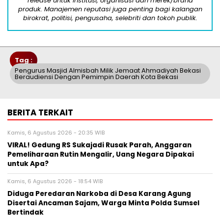
release untuk institusi, organisasi dan merek/brand
produk. Manajemen reputasi juga penting bagi kalangan
birokrat, politisi, pengusaha, selebriti dan tokoh publik.
Tag :
Pengurus Masjid Almisbah Milik Jemaat Ahmadiyah Bekasi
Beraudiensi Dengan Pemimpin Daerah Kota Bekasi
BERITA TERKAIT
Kamis, 6 Agustus 2026 - 20:35 WIB
VIRAL! Gedung RS Sukajadi Rusak Parah, Anggaran
Pemeliharaan Rutin Mengalir, Uang Negara Dipakai
untuk Apa?
Kamis, 6 Agustus 2026 - 18:54 WIB
Diduga Peredaran Narkoba di Desa Karang Agung
Disertai Ancaman Sajam, Warga Minta Polda Sumsel
Bertindak