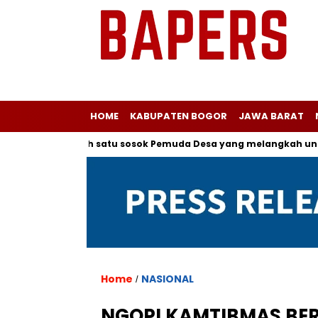
HOME
KABUPATEN BOGOR
JAWA BARAT
pada salah satu sosok Pemuda Desa yang melangkah untuk Menj
Home
NASIONAL
/
NGOPI KAMTIBMAS BE