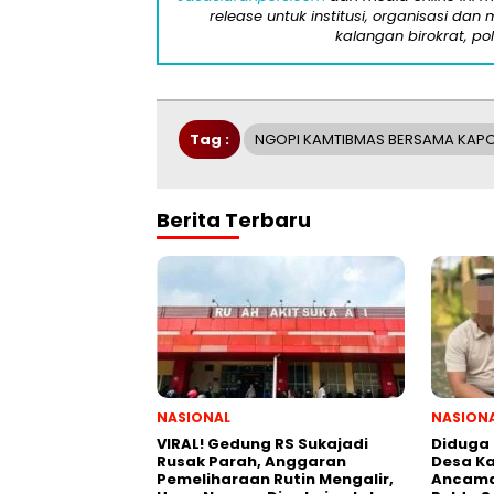
release untuk institusi, organisasi da
kalangan birokrat, pol
Tag :
NGOPI KAMTIBMAS BERSAMA KAPO
Berita Terbaru
NASIONAL
NASION
VIRAL! Gedung RS Sukajadi
Diduga 
Rusak Parah, Anggaran
Desa Ka
Pemeliharaan Rutin Mengalir,
Ancama