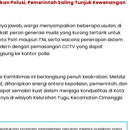
kan Polusi, Pemerintah Saling Tunjuk Kewenangan
nya jawab, warga menyampaikan beberapa usulan, di
kait peran generasi muda yang kurang tertarik untuk
ta Polri maupun TNI, serta wacana penerapan sistem
odern dengan pemasangan CCTV yang dapat
sung ke kantor polisi.
i Kamtibmas ini berlangsung penuh keakraban. Melalui
t, diharapkan sinergi antara kepolisian, pemerintah, dan
pat semakin kuat dalam menjaga kondusifitas di Kota
nya di wilayah Kelurahan Tugu, Kecamatan Cimanggis.
mendukung program manajemen reputasi melalui publikasi press