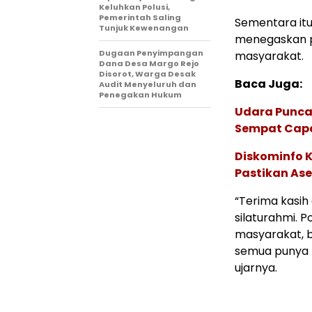
Keluhkan Polusi,
Pemerintah Saling
Sementara itu
Tunjuk Kewenangan
menegaskan pe
Dugaan Penyimpangan
masyarakat.
Dana Desa Margo Rejo
Disorot, Warga Desak
Baca Juga:
Audit Menyeluruh dan
Penegakan Hukum
Udara Punca
Sempat Capai
Diskominfo 
Pastikan Ase
“Terima kasih
silaturahmi. P
masyarakat, 
semua punya t
ujarnya.