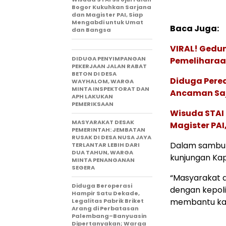
Bogor Kukuhkan Sarjana
dan Magister PAI, Siap
Mengabdi untuk Umat
Baca Juga:
dan Bangsa
VIRAL! Gedu
DIDUGA PENYIMPANGAN
Pemeliharaan
PEKERJAAN JALAN RABAT
BETON DI DESA
Diduga Pere
WAYHALOM, WARGA
MINTA INSPEKTORAT DAN
Ancaman Saj
APH LAKUKAN
PEMERIKSAAN
Wisuda STAI 
MASYARAKAT DESAK
Magister PA
PEMERINTAH: JEMBATAN
RUSAK DI DESA NUSA JAYA
Dalam sambut
TERLANTAR LEBIH DARI
DUA TAHUN, WARGA
kunjungan Ka
MINTA PENANGANAN
SEGERA
“Masyarakat d
Diduga Beroperasi
dengan kepoli
Hampir Satu Dekade,
membantu kam
Legalitas Pabrik Briket
Arang di Perbatasan
Palembang–Banyuasin
Dipertanyakan; Warga