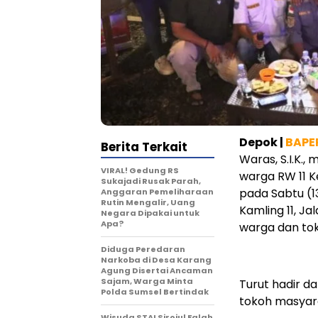
Depok |
BAPER
Berita Terkait
Waras, S.I.K.
VIRAL! Gedung RS
warga RW 11 K
Sukajadi Rusak Parah,
pada Sabtu (1
Anggaran Pemeliharaan
Rutin Mengalir, Uang
Kamling 11, Ja
Negara Dipakai untuk
Apa?
warga dan to
Diduga Peredaran
Narkoba di Desa Karang
Agung Disertai Ancaman
Sajam, Warga Minta
Turut hadir da
Polda Sumsel Bertindak
tokoh masyara
Wisuda STAI Sirojul Falah