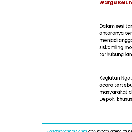
Warga Keluh
Dalam sesi ta
antaranya ter
menjadi anggo
siskamling m
terhubung lang
Kegiatan Ngop
acara tersebu
masyarakat da
Depok, khusus
Jasasiaranpers.com
dan media online ini 