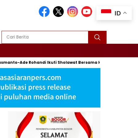
ID
de Rohandi Ikuti Sholawat Bersama Habib Syech Bin Abdul Qodi