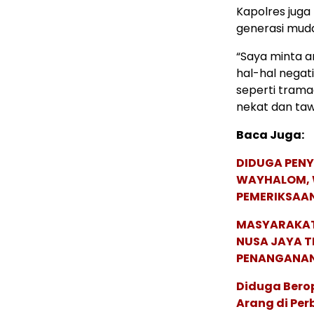
Kapolres jug
generasi mud
“Saya minta a
hal-hal negat
seperti trama
nekat dan ta
Baca Juga:
DIDUGA PENY
WAYHALOM, 
PEMERIKSAA
MASYARAKAT 
NUSA JAYA T
PENANGANAN
Diduga Berop
Arang di Pe