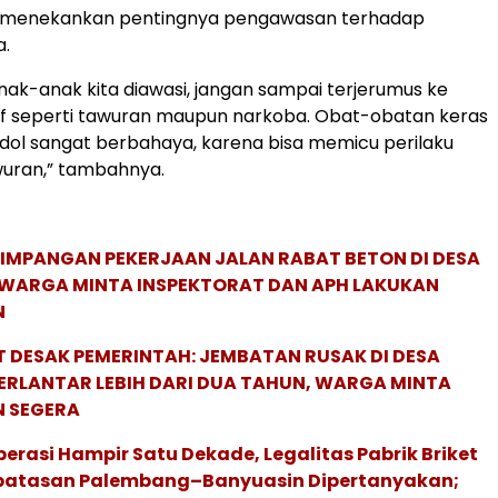
a menekankan pentingnya pengawasan terhadap
a.
nak-anak kita diawasi, jangan sampai terjerumus ke
if seperti tawuran maupun narkoba. Obat-obatan keras
dol sangat berbahaya, karena bisa memicu perilaku
wuran,” tambahnya.
IMPANGAN PEKERJAAN JALAN RABAT BETON DI DESA
WARGA MINTA INSPEKTORAT DAN APH LAKUKAN
N
DESAK PEMERINTAH: JEMBATAN RUSAK DI DESA
ERLANTAR LEBIH DARI DUA TAHUN, WARGA MINTA
 SEGERA
erasi Hampir Satu Dekade, Legalitas Pabrik Briket
rbatasan Palembang–Banyuasin Dipertanyakan;