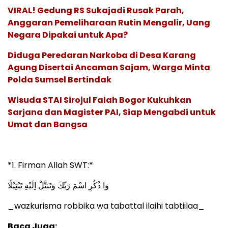
VIRAL! Gedung RS Sukajadi Rusak Parah,
Anggaran Pemeliharaan Rutin Mengalir, Uang
Negara Dipakai untuk Apa?
Diduga Peredaran Narkoba di Desa Karang
Agung Disertai Ancaman Sajam, Warga Minta
Polda Sumsel Bertindak
Wisuda STAI Sirojul Falah Bogor Kukuhkan
Sarjana dan Magister PAI, Siap Mengabdi untuk
Umat dan Bangsa
*1. Firman Allah SWT:*
وَا ذْكُرِ اسْمَ رَبِّكَ وَتَبَتَّلْ اِلَيْهِ تَبْتِيْلًا
_wazkurisma robbika wa tabattal ilaihi tabtiilaa_
Baca Juga: