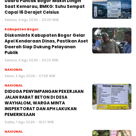
Udara Puncak Bogor Makin Dingin
Saat Kemarau, BMKG: Suhu Sempat
Capai 16 Derajat Celsius
Selasa, 4 Agu 2026 - 20:30 WIB
Kabupaten Bogor
Diskominfo Kabupaten Bogor Gelar
Apel Kendaraan Dinas, Pastikan Aset
Daerah Siap Dukung Pelayanan
Publik
Selasa, 4 Agu 2026 - 20:22 WIB
NASIONAL
Senin, 3 Agu 2026 - 07:58 WIB
NASIONAL
DIDUGA PENYIMPANGAN PEKERJAAN
JALAN RABAT BETON DI DESA
WAYHALOM, WARGA MINTA
INSPEKTORAT DAN APH LAKUKAN
PEMERIKSAAN
Sabtu, 1 Agu 2026 - 19:37 WIB
NASIONAL