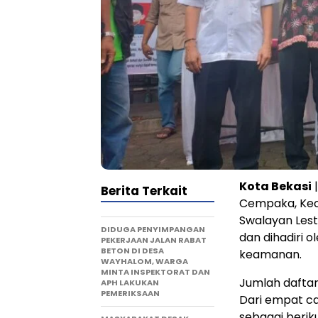
Kota Bekasi
Berita Terkait
Cempaka, Kec
Swalayan Lest
DIDUGA PENYIMPANGAN
dan dihadiri 
PEKERJAAN JALAN RABAT
BETON DI DESA
keamanan.
WAYHALOM, WARGA
MINTA INSPEKTORAT DAN
Jumlah daftar
APH LAKUKAN
PEMERIKSAAN
Dari empat ca
sebagai beriku