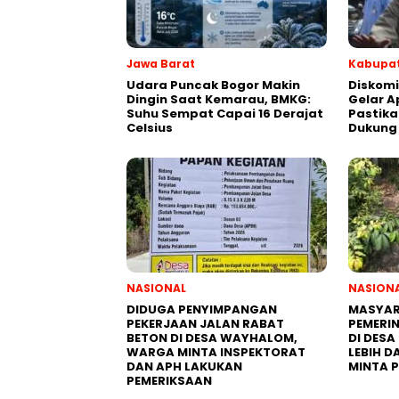
Jawa Barat
Kabupat
Udara Puncak Bogor Makin
Diskom
Dingin Saat Kemarau, BMKG:
Gelar A
Suhu Sempat Capai 16 Derajat
Pastika
Celsius
Dukung 
NASIONAL
NASION
DIDUGA PENYIMPANGAN
MASYAR
PEKERJAAN JALAN RABAT
PEMERI
BETON DI DESA WAYHALOM,
DI DESA
WARGA MINTA INSPEKTORAT
LEBIH D
DAN APH LAKUKAN
MINTA 
PEMERIKSAAN