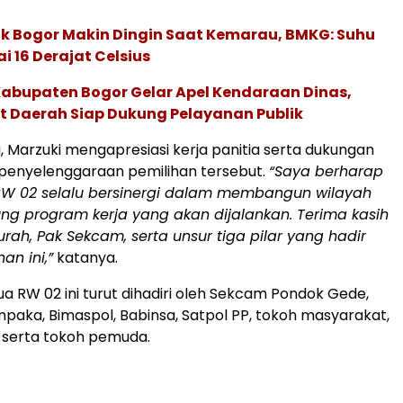
k Bogor Makin Dingin Saat Kemarau, BMKG: Suhu
 16 Derajat Celsius
Kabupaten Bogor Gelar Apel Kendaraan Dinas,
t Daerah Siap Dukung Pelayanan Publik
, Marzuki mengapresiasi kerja panitia serta dukungan
penyelenggaraan pemilihan tersebut.
“Saya berharap
W 02 selalu bersinergi dalam membangun wilayah
g program kerja yang akan dijalankan. Terima kasih
rah, Pak Sekcam, serta unsur tiga pilar yang hadir
an ini,”
katanya.
ua RW 02 ini turut dihadiri oleh Sekcam Pondok Gede,
mpaka, Bimaspol, Babinsa, Satpol PP, tokoh masyarakat,
 serta tokoh pemuda.