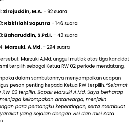
1:
Sirojuddin, M.A.
– 92 suara
2:
Rizki Ilahi Saputra
– 146 suara
3:
Baharuddin, S.Pd.I.
– 42 suara
4:
Marzuki, A.Md.
– 294 suara
ersebut, Marzuki A.Md. unggul mutlak atas tiga kandidat
esmi terpilih sebagai Ketua RW 02 periode mendatang.
empaka dalam sambutannya menyampaikan ucapan
igus pesan penting kepada Ketua RW terpilih.
“Selamat
RW 02 terpilih, Bapak Marzuki A.Md. Saya berharap
 menjaga kekompakan antarwarga, menjalin
engan para pemangku kepentingan, serta membuat
yarakat yang sejalan dengan visi dan misi Kota
a.