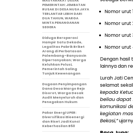
MASYARAKAT DESAK
PEMERINTAH: JEMBATAN
RUSAK DI DESA NUSA JAYA
Nomor urut 
TERLANTAR LEBIH DARI
DUA TAHUN, WARGA
Nomor urut 
MINTA PENANGANAN
SEGERA
Nomor urut 
Diduga Beroperasi
Hampir Satu Dekade,
Nomor urut 
Legalitas Pabrik Briket
Arang di Perbatasan
Palembang–Banyuasin
Dengan hasil t
Dipertanyakan; Warga
Keluhkan Polusi,
lainnya dan r
Pemerintah Saling
Tunjuk Kewenangan
Lurah Jati C
Dugaan Penyimpangan
selamat sekal
Dana Desa Margo Rejo
kepada Ketua 
Disorot, Warga Desak
Audit Menyeluruh dan
beliau dapat
Penegakan Hukum
komunikasi d
Pakar Energi UPER:
kegiatan mas
Diversifikasi Bioenergi
Bekasi,”
ujarny
dan Riset Jadi Kunci
Keberhasilan B50
Baca Juga: