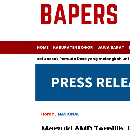
HOME
KABUPATEN BOGOR
JAWA BARAT
pada salah satu sosok Pemuda Desa yang melangkah untuk Menj
Home
NASIONAL
/
Marzuki AMD Terpilih 