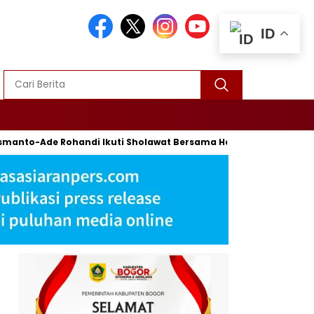
ID
Ade Rohandi Ikuti Sholawat Bersama Habib Syech Bin Abdul Qodi