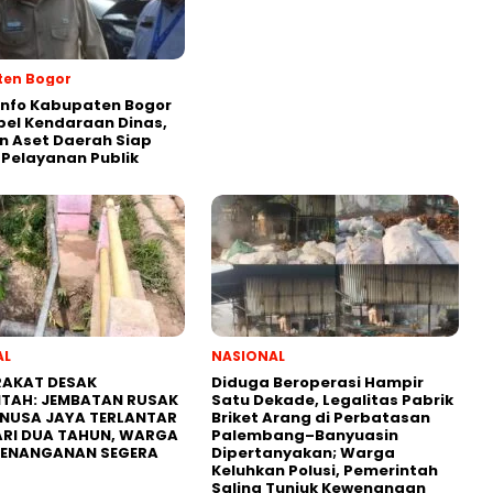
en Bogor
info Kabupaten Bogor
pel Kendaraan Dinas,
n Aset Daerah Siap
Pelayanan Publik
AL
NASIONAL
AKAT DESAK
Diduga Beroperasi Hampir
NTAH: JEMBATAN RUSAK
Satu Dekade, Legalitas Pabrik
 NUSA JAYA TERLANTAR
Briket Arang di Perbatasan
ARI DUA TAHUN, WARGA
Palembang–Banyuasin
PENANGANAN SEGERA
Dipertanyakan; Warga
Keluhkan Polusi, Pemerintah
Saling Tunjuk Kewenangan