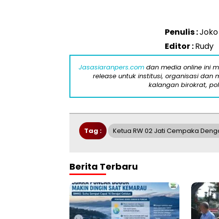
Penulis :
Joko
Editor :
Rudy
Jasasiaranpers.com
dan media online ini 
release untuk institusi, organisasi da
kalangan birokrat, pol
Tag :
Ketua RW 02 Jati Cempaka Den
Berita Terbaru