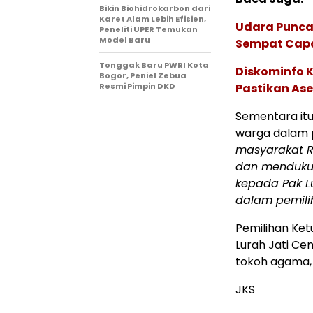
Bikin Biohidrokarbon dari
Karet Alam Lebih Efisien,
Udara Punca
Peneliti UPER Temukan
Model Baru
Sempat Capai
Tonggak Baru PWRI Kota
Diskominfo 
Bogor, Peniel Zebua
Resmi Pimpin DKD
Pastikan Ase
Sementara itu
warga dalam 
masyarakat R
dan mendukun
kepada Pak Lu
dalam pemilih
Pemilihan Ket
Lurah Jati Ce
tokoh agama,
JKS