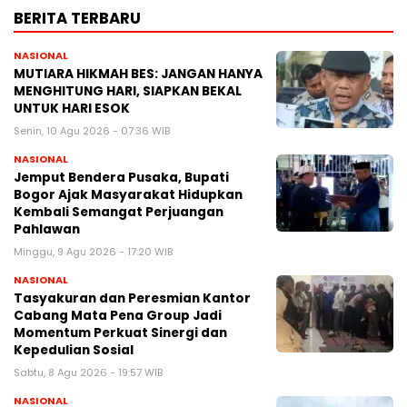
BERITA TERBARU
NASIONAL
MUTIARA HIKMAH BES: JANGAN HANYA
MENGHITUNG HARI, SIAPKAN BEKAL
UNTUK HARI ESOK
Senin, 10 Agu 2026 - 07:36 WIB
NASIONAL
Jemput Bendera Pusaka, Bupati
Bogor Ajak Masyarakat Hidupkan
Kembali Semangat Perjuangan
Pahlawan
Minggu, 9 Agu 2026 - 17:20 WIB
NASIONAL
Tasyakuran dan Peresmian Kantor
Cabang Mata Pena Group Jadi
Momentum Perkuat Sinergi dan
Kepedulian Sosial
Sabtu, 8 Agu 2026 - 19:57 WIB
NASIONAL